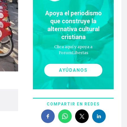
Apoya el periodismo
que construye la
alternativa cultural
cristiana
Clica aquí y apoya a
ForumLibertas
AYÚDANOS
COMPARTIR EN REDES