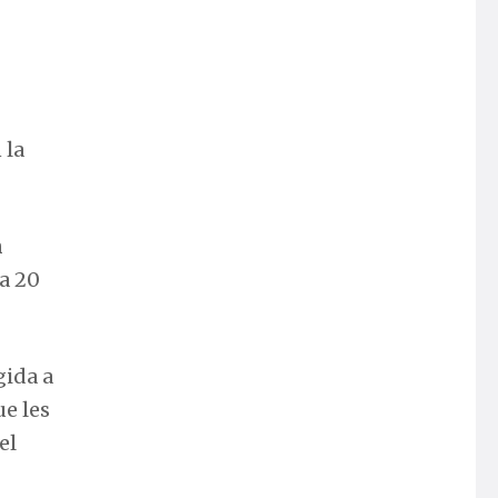
 la
n
a 20
gida a
e les
el