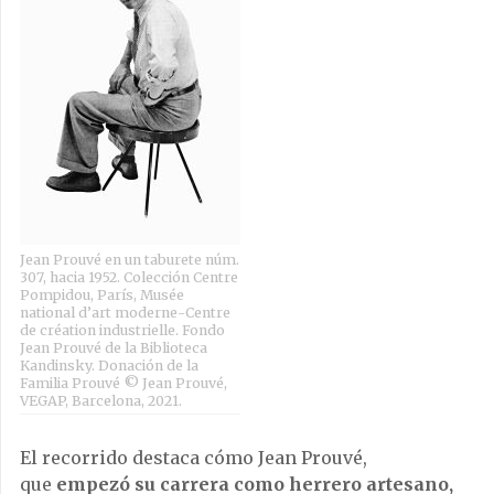
Jean Prouvé en un taburete núm.
307, hacia 1952. Colección Centre
Pompidou, París, Musée
national d’art moderne-Centre
de création industrielle. Fondo
Jean Prouvé de la Biblioteca
Kandinsky. Donación de la
Familia Prouvé © Jean Prouvé,
VEGAP, Barcelona, 2021.
El recorrido destaca cómo Jean Prouvé,
que
empezó su carrera como herrero artesano,