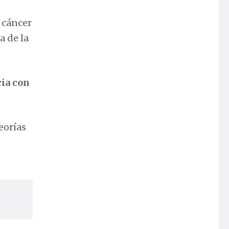
 cáncer
a de la
cia con
eorías