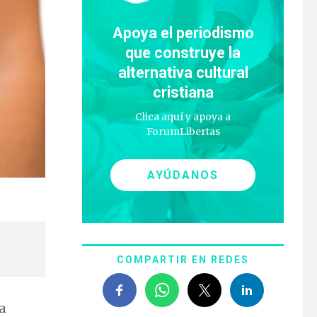
Apoya el periodismo
que construye la
alternativa cultural
cristiana
Clica aquí y apoya a
ForumLibertas
AYÚDANOS
COMPARTIR EN REDES
a