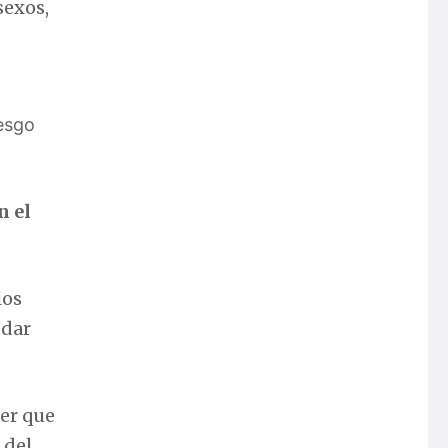
sexos,
iesgo
n el
los
 dar
cer que
 del