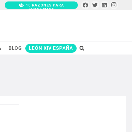
10 RAZONES PARA
AYUDARNOS
A
BLOG
LEÓN XIV ESPAÑA