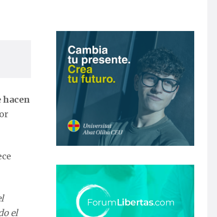
e hacen
or
ece
l
do el