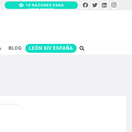
10 RAZONES PARA
AYUDARNOS
A
BLOG
LEÓN XIV ESPAÑA