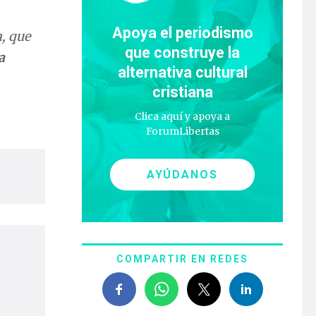
Apoya el periodismo
, que
que construye la
a
alternativa cultural
cristiana
Clica aquí y apoya a
ForumLibertas
AYÚDANOS
COMPARTIR EN REDES