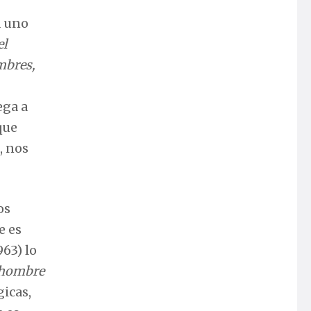
a uno
el
mbres,
ega a
que
, nos
os
e es
963) lo
l hombre
gicas,