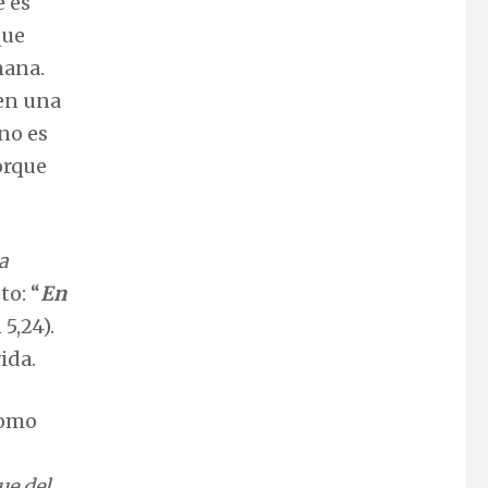
e es
que
mana.
 en una
no es
orque
a
to: “
En
 5,24).
ida.
como
ue del