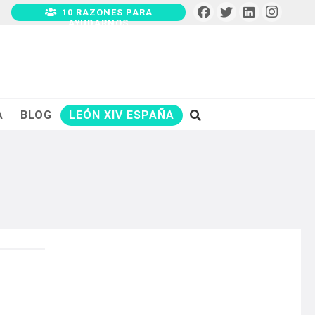
10 RAZONES PARA
AYUDARNOS
A
BLOG
LEÓN XIV ESPAÑA