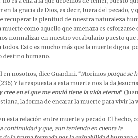
 no es a ella a la que debemos de temer, puesto qu
r en la gracia de Dios, es decir, fuera del pecado, y 
de recuperar la plenitud de nuestra naturaleza hu
 la muerte como aquello que amenaza es esforzarse
os normalizar en nuestro vocabulario puesto que 
 a todos. Esto es mucho más que la muerte digna, p
tro destino humano.
l en nosotros, dice Guardini. “Morimos
porque se h
(236) Y la respuesta a esta muerte nos la da Jesucris
 cree en el que me envió tiene la vida eterna
” (Juan
istiana, la forma de encarar la muerte para vivir la v
en esta relación entre muerte y pecado. El hecho, 
 continuidad y que, aun teniendo en cuenta la
s de
la trama formada por la culpabilidad humana
q