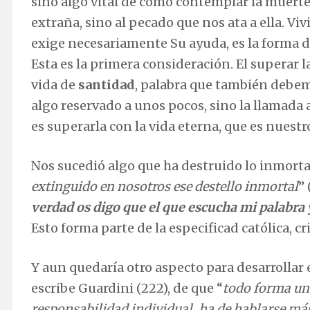
sino algo vital de cómo contemplar la muerte:
extraña, sino al pecado que nos ata a ella. Vivi
exige necesariamente Su ayuda, es la forma 
Esta es la primera consideración. El superar
vida de
santidad
, palabra que también debem
algo reservado a unos pocos, sino la llamada
es superarla con la vida eterna, que es nues
Nos sucedió algo que ha destruido lo inmorta
extinguido en nosotros ese destello inmortal
” 
verdad os digo que el que escucha mi palabra y
Esto forma parte de la especificad católica, cr
Y aun quedaría otro aspecto para desarrollar 
escribe Guardini (222), de que “
todo forma una
responsabilidad individual, ha de hablarse má