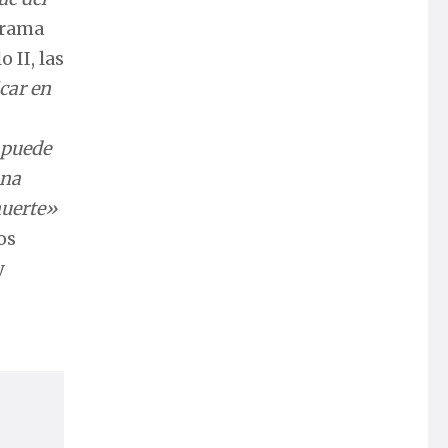
 trama
 II, las
car en
 puede
una
muerte»
os
y