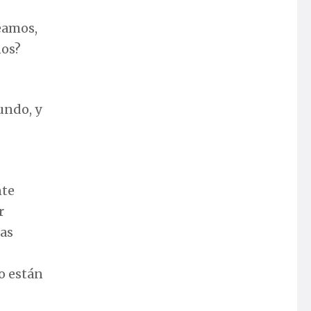
eamos,
nos?
undo, y
nte
r
las
o están