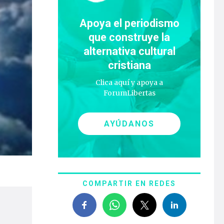
Apoya el periodismo
que construye la
alternativa cultural
cristiana
Clica aquí y apoya a
ForumLibertas
AYÚDANOS
COMPARTIR EN REDES