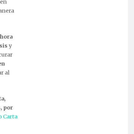
 en
manera
ahora
sis
y
curar
en
r al
ta,
, por
 Carta