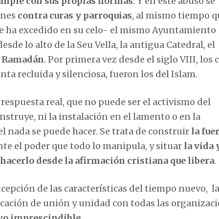
cumple con sus propias normas
. Y en este abuso se
ones
contra curas y parroquias
, al mismo tiempo q
 se ha excedido en su celo- el mismo Ayuntamiento
sde lo alto de la Seu Vella, la antigua Catedral, el
al Ramadán
. Por primera vez desde el siglo VIII, los
a recluida y silenciosa, fueron los del Islam.
 respuesta real, que no puede ser el activismo del
nstruye, ni la instalación en el lamento o en la
l nada se puede hacer. Se trata de construir
la fue
te el poder que todo lo manipula, y situar
la vida 
 hacerlo desde la afirmación cristiana que libera
.
ncepción de las características del tiempo nuevo, l
vocación de unión y unidad con todas las organizac
ivo imprescindible