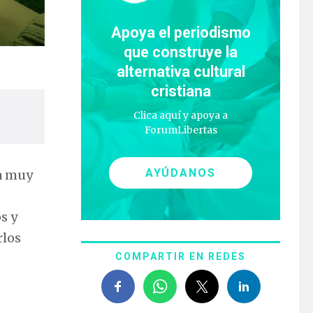
Apoya el periodismo
que construye la
alternativa cultural
cristiana
Clica aquí y apoya a
ForumLibertas
AYÚDANOS
a muy
s y
rlos
,
COMPARTIR EN REDES