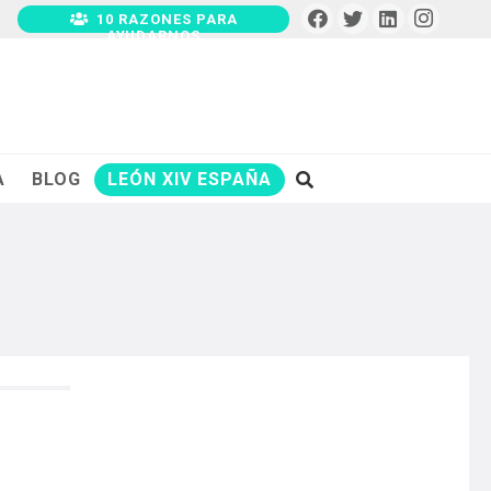
10 RAZONES PARA
AYUDARNOS
A
BLOG
LEÓN XIV ESPAÑA