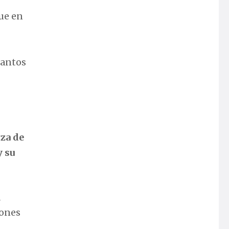
ue en
 cantos
rza de
y su
a
iones