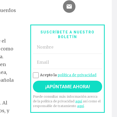
cuerdos
SUSCRÍBETE A NUESTRO
BOLETÍN
 el
, como
a.
 en
nea,
Acepto la
política de privacidad
pañola
Puede consultar más información acerca
de la política de privacidad
aquí
así como el
s
. Al
responsable de tratamiento
aquí
.
s, y