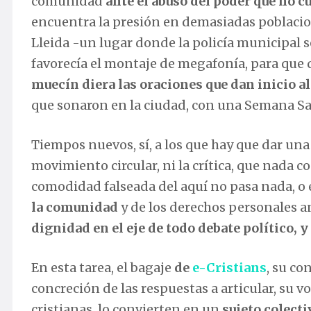
comunidad
ante el abuso del poder que no 
encuentra la presión en demasiadas poblaci
Lleida -un lugar donde la policía municipal
favorecía el montaje de megafonía, para que de
muecín diera las oraciones que dan inicio 
que sonaron en la ciudad, con una Semana Sant
Tiempos nuevos, sí, a los que hay que dar una
movimiento circular, ni la crítica, que nada co
comodidad falseada del aquí no pasa nada, o e
la comunidad
y de los derechos personales an
dignidad en el eje de todo debate político, y
En esta tarea, el bagaje
de
e-Cristians
, su co
concreción de las respuestas a articular, su 
cristianas, lo convierten en un
sujeto colect