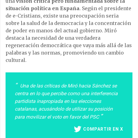
una
visión crítica pero fundamentada sobre la
situación política en España
. Según el presidente
de e-Cristians, existe una preocupación seria
sobre la salud de la democracia y la concentración
de poder en manos del actual gobierno. Miró
destaca la necesidad de una verdadera
regeneración democrática que vaya más allá de las
palabras y las normas, promoviendo un cambio
cultural.
Una de las críticas de Miró hacia Sánchez se
centra en lo que percibe como una interferencia
partidista inapropiada en las elecciones
catalanas, acusándolo de utilizar su posición
para movilizar el voto en favor del PSC
COMPARTIR EN X