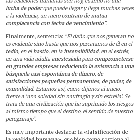
las relaciones humanas son hoy, cuando no una
lucha de poder
que puede llegar y llega muchas veces
a la
violencia
, un mero
contrato de mutua
complacencia con fecha de vencimiento
”
.
Finalmente, sentencia:
“El daño que nos generan no
es evidente sino hasta que nos percatamos de él en el
tedio
, en el
hastío
, en la
insensibilidad
, en el
estrés
,
en una vida adulta
anestesiada
para
comprometerse
en grandes empresas reduciendo la existencia a una
búsqueda casi espontánea de dinero, de
satisfacciones pequeñas permanentes, de poder, de
comodidad
. Estamos así, como dijimos al inicio,
frente a ‘una soledad sin naufragio y sin estrella’. Se
trata de una civilización que ha suprimido los riesgos
al mismo tiempo que el destino, el sentido de nuestro
peregrinaje”.
Es muy importante destacar la
«falsificación de
la realidad humana»
, que bien como sostiene el