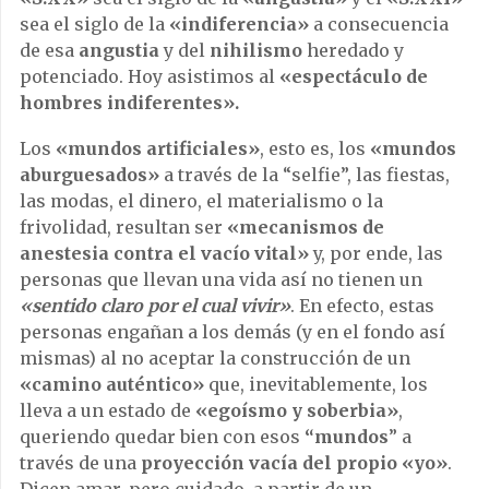
sea el siglo de la
«indiferencia»
a consecuencia
de esa
angustia
y del
nihilismo
heredado y
potenciado. Hoy asistimos al
«espectáculo de
hombres indiferentes».
Los
«mundos artificiales»
, esto es, los
«mundos
aburguesados»
a través de la “selfie”, las fiestas,
las modas, el dinero, el materialismo o la
frivolidad, resultan ser
«mecanismos de
anestesia contra el vacío vital»
y, por ende, las
personas que llevan una vida así no tienen un
«sentido claro por el cual vivir»
. En efecto, estas
personas engañan a los demás (y en el fondo así
mismas) al no aceptar la construcción de un
«camino auténtico»
que, inevitablemente, los
lleva a un estado de
«egoísmo y soberbia»
,
queriendo quedar bien con esos
“mundos
” a
través de una
proyección vacía del propio «yo»
.
Dicen amar, pero cuidado, a partir de un