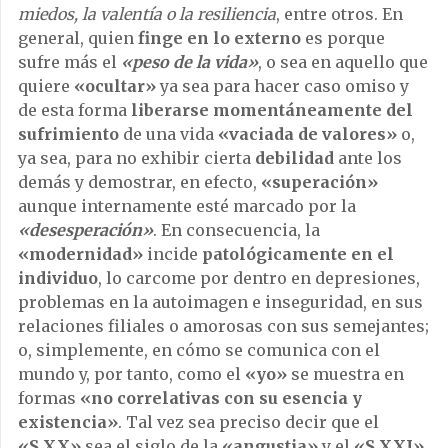
miedos, la valentía o la resiliencia
, entre otros. En
general, quien
finge en lo externo
es porque
sufre más el
«peso de la vida»
, o sea en aquello que
quiere
«ocultar»
ya sea
para hacer caso omiso y
de esta forma
liberarse momentáneamente del
sufrimiento
de una vida
«vaciada de valores»
o,
ya sea, para no exhibir cierta
debilidad
ante los
demás y demostrar, en efecto,
«superación»
aunque internamente esté marcado por la
«desesperación»
. En consecuencia, la
«modernidad»
incide
patológicamente en el
individuo
, lo carcome por dentro en depresiones,
problemas en la autoimagen e inseguridad, en sus
relaciones filiales o amorosas con sus semejantes;
o, simplemente, en cómo se comunica con el
mundo y, por tanto, como el
«yo»
se muestra en
formas
«no correlativas con su esencia y
existencia»
. Tal vez sea preciso decir que el
«S.XX»
sea el siglo de la
«angustia»
y el
«S.XXI»