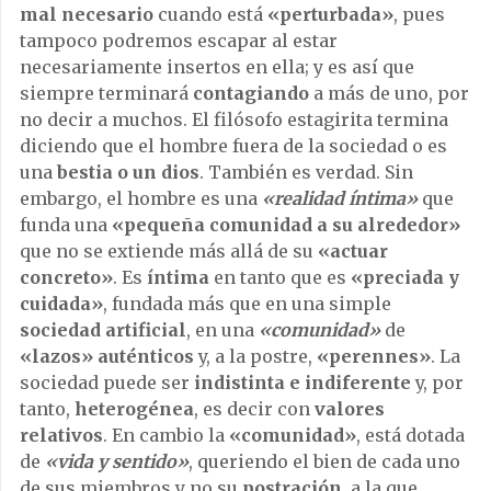
mal necesario
cuando está
«perturbada»
, pues
tampoco podremos escapar al estar
necesariamente insertos en ella; y es así que
siempre terminará
contagiando
a más de uno, por
no decir a muchos. El filósofo estagirita termina
diciendo que el hombre fuera de la sociedad o es
una
bestia o un dios
. También es verdad. Sin
embargo, el hombre es una
«realidad íntima»
que
funda una
«pequeña comunidad a su alrededor»
que no se extiende más allá de su
«actuar
concreto»
. Es
íntima
en tanto que es
«preciada y
cuidada»
, fundada más que en una simple
sociedad artificial
, en una
«comunidad»
de
«lazos» auténticos
y, a la postre,
«perennes»
. La
sociedad puede ser
indistinta e indiferente
y, por
tanto,
heterogénea
, es decir con
valores
relativos
. En cambio la
«comunidad»
, está dotada
de
«vida y sentido»
, queriendo el bien de cada uno
de sus miembros y no su
postración
, a la que