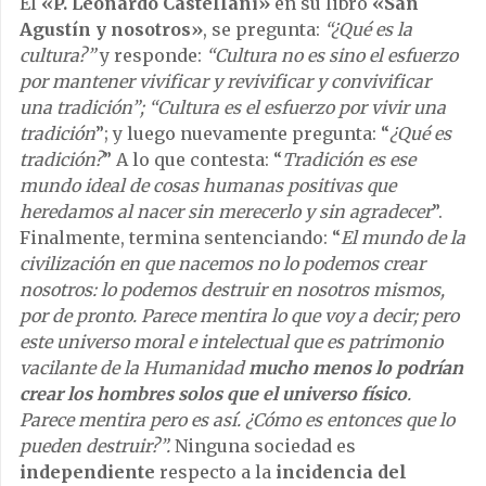
El
«P. Leonardo Castellani»
en su libro
«San
Agustín y nosotros»
, se pregunta:
“¿Qué es la
cultura?”
y responde:
“Cultura no es sino el esfuerzo
por mantener vivificar y revivificar y convivificar
una tradición”; “Cultura es el esfuerzo por vivir una
tradición
”;
y luego nuevamente pregunta: “
¿Qué es
tradición?
” A lo que contesta: “
Tradición es ese
mundo ideal de cosas humanas positivas que
heredamos al nacer sin merecerlo y sin agradecer
”.
Finalmente, termina sentenciando: “
El mundo de la
civilización en que nacemos no lo podemos crear
nosotros: lo podemos destruir en nosotros mismos,
por de pronto. Parece mentira lo que voy a decir; pero
este universo moral e intelectual que es patrimonio
vacilante de la Humanidad
mucho menos lo podrían
crear los hombres solos que el universo físico
.
Parece mentira pero es así. ¿Cómo es entonces que lo
pueden destruir?”.
Ninguna sociedad es
independiente
respecto a la
incidencia del