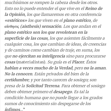
muchísimos se rompen la cabeza desde los otros.
Esto no lo puede entender el que vive en el
Reino de
la Opinión
, los que llamaremos en otra conferencia
«estéticos»
los que viven en el
plano estético
, de
αἴσθησις (aisthesis)
sensación
. Los que andan en el
plano estético son los que revolotean en la
superficie de las cosas
, los que asienten fácilmente a
cualquier cosa, los que cambian de ideas, de creencias
y de caminos como cambian de traje, en suma, los
que
no ejercitan su inteligencia
sino para procurarse
cosas
(materialistas)
. Su guía es el
Placer
. Éstos
hablan a veces mucho de la Verdad
, pero
no la aman
.
No la conocen
. Están privados del bien de la
certidumbre
; y por tanto carecen de sosiego; son
presa de la
Solicitud Terrena
. Para obtener el sosiego
deben obtener primero el
desapego
. Es tal la
condición humana que no puede llegar a los grados
sumos de conocimiento sin despegarse de los
ínfimos
…
”