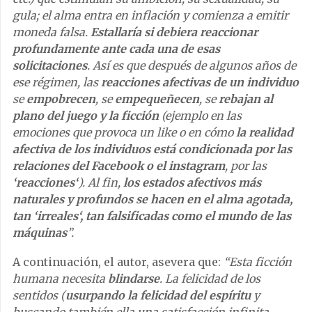
gula; el alma entra en inflación y comienza a emitir
moneda falsa.
Estallaría si debiera reaccionar
profundamente ante cada una de esas
solicitaciones
. Así es que después de algunos años de
ese régimen, las
reacciones afectivas de un individuo
se
empobrecen
, se
empequeñecen
, se
rebajan al
plano del juego y la ficción
(ejemplo en las
emociones que provoca un like o en cómo
la realidad
afectiva de los individuos está condicionada por las
relaciones del Facebook o el instagram
, por las
‘reacciones‘
). Al fin,
los estados afectivos más
naturales y profundos se hacen en el alma agotada,
tan ‘irreales‘, tan falsificadas como el mundo de las
máquinas
”.
A continuación, el autor, asevera que:
“Esta ficción
humana necesita
blindarse
. La felicidad de los
sentidos (
usurpando la felicidad del espíritu
y
buscando también ella una satisfacción infinita,