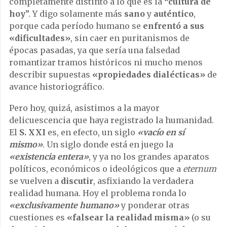
completamente distinto a lo que es la
“cultura de
hoy
”. Y digo solamente más
sano
y
auténtico
,
porque cada período humano se
enfrentó a sus
«dificultades»
, sin caer en puritanismos de
épocas pasadas, ya que sería una falsedad
romantizar tramos históricos ni mucho menos
describir supuestas
«propiedades dialécticas»
de
avance historiográfico.
Pero hoy, quizá, asistimos a la mayor
delicuescencia que haya registrado la humanidad.
El
S. XXI
es, en efecto, un siglo
«vacío en sí
mismo»
. Un siglo donde está en juego la
«existencia entera»
, y ya no los grandes aparatos
políticos, económicos o ideológicos que a
eternum
se vuelven a
discutir
, asfixiando la verdadera
realidad humana. Hoy el problema ronda lo
«exclusivamente humano»
y ponderar otras
cuestiones es
«falsear la realidad misma»
(o su