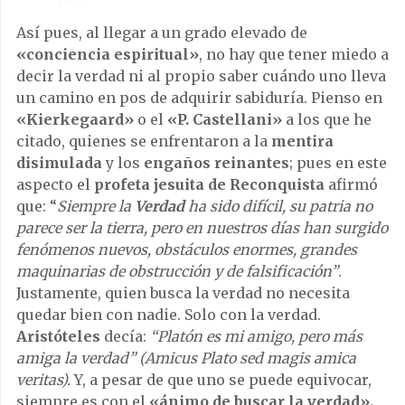
Así pues, al llegar a un grado elevado de
«conciencia espiritual»
, no hay que tener miedo a
decir la verdad ni al propio saber cuándo uno lleva
un camino en pos de adquirir sabiduría. Pienso en
«Kierkegaard»
o el
«P. Castellani»
a los que he
citado, quienes se enfrentaron a la
mentira
disimulada
y los
engaños reinantes
; pues en este
aspecto el
profeta
jesuita de Reconquista
afirmó
que: “
Siempre la
Verdad
ha sido difícil, su patria no
parece ser la tierra, pero en nuestros días han surgido
fenómenos nuevos, obstáculos enormes, grandes
maquinarias de obstrucción y de falsificación”
.
Justamente, quien busca la verdad no necesita
quedar bien con nadie. Solo con la verdad.
Aristóteles
decía:
“Platón es mi amigo, pero más
amiga la verdad” (Amicus Plato sed magis amica
veritas).
Y, a pesar de que uno se puede equivocar,
siempre es con el
«ánimo de buscar la verdad».