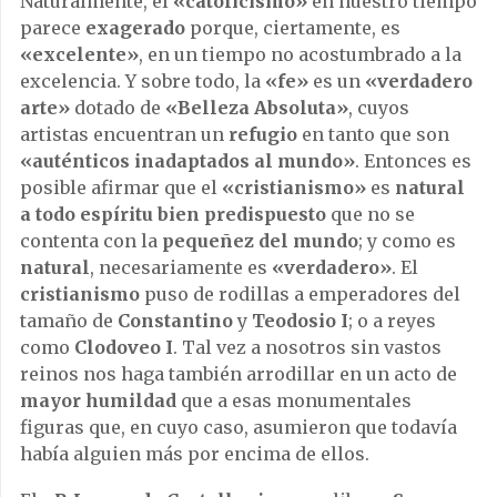
Naturalmente, el
«catolicismo»
en nuestro tiempo
parece
exagerado
porque, ciertamente, es
«excelente»
, en un tiempo no acostumbrado a la
excelencia. Y sobre todo, la
«fe»
es un
«verdadero
arte»
dotado de
«Belleza Absoluta»
, cuyos
artistas encuentran un
refugio
en tanto que son
«auténticos inadaptados al mundo»
. Entonces es
posible afirmar que el
«cristianismo»
es
natural
a todo espíritu bien predispuesto
que no se
contenta con la
pequeñez del mundo
; y como es
natural
, necesariamente es
«verdadero»
. El
cristianismo
puso de rodillas a emperadores del
tamaño de
Constantino
y
Teodosio
I
; o a reyes
como
Clodoveo I
. Tal vez a nosotros sin vastos
reinos nos haga también arrodillar en un acto de
mayor humildad
que a esas monumentales
figuras que, en cuyo caso, asumieron que todavía
había alguien más por encima de ellos.