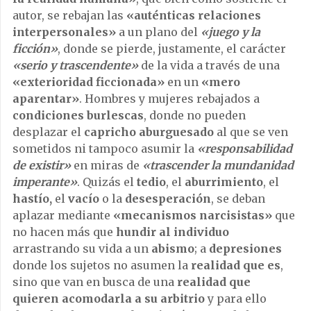
autor, se rebajan las
«auténticas relaciones
interpersonales»
a un plano del
«juego y la
ficción»
, donde se pierde, justamente, el carácter
«serio y trascendente»
de la vida a través de una
«exterioridad ficcionada»
en un
«mero
aparentar»
. Hombres y mujeres rebajados a
condiciones burlescas
, donde no pueden
desplazar el
capricho aburguesado
al que se ven
sometidos ni tampoco asumir la
«responsabilidad
de existir»
en miras de
«trascender la mundanidad
imperante»
. Quizás el
tedio
, el
aburrimiento
, el
hastío,
el
vacío
o la
desesperación
, se deban
aplazar mediante
«mecanismos narcisistas»
que
no hacen más que
hundir al individuo
arrastrando su vida a un
abismo
; a
depresiones
donde los sujetos no asumen la
realidad que es
,
sino que van en busca de una
realidad que
quieren acomodarla a su arbitrio
y para ello