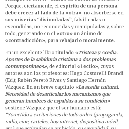
Porque, ciertamente, el
espíritu de una persona
debe crecer al lado de la «otra»
, no absorberse en
sus
miserias “disimuladas”
, falsificadas o
escondidas, no reconocidas y manipuladas y, sobre
todo, generando en el
«otro»
un ánimo de
«contradicción»
, para
rebajarlo moralmente
.
En un excelente libro titulado
«Tristeza y Acedia.
Aportes de la sabiduría cristiana a dos problemas
contemporáneos»
, de editorial
«Lectio»
, cuyos
autores son los profesores: Hugo Costarelli Brandi
(Ed.); Rubén Peretó Rivas y Santiago Hernán
Vázquez. En un breve capítulo
«La acedia cultural.
Necesidad de desarticular los mecanismos que
generan hombres de espaldas a su condición»
sostiene Vázquez que el ser humano está:
“Sometido a excitaciones de todo orden (propaganda,
radio, cine, carteles, hoy internet, dispositivo móvil,
etc.) que estimulan su ambición, su sexualidad, su