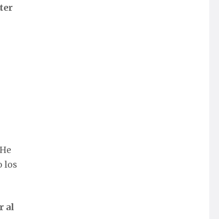
ter
 He
 los
r al