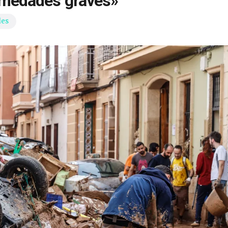
ermedades graves»
des