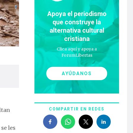
Apoya el periodismo
que construye la
alternativa cultural
cristiana
Clica aquí y apoya a
ForumLibertas
AYÚDANOS
ltan
COMPARTIR EN REDES
se les