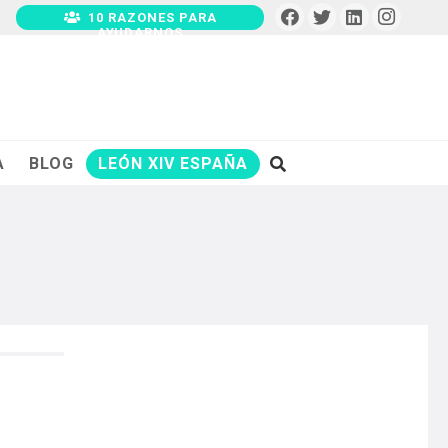
10 RAZONES PARA
AYUDARNOS
A
BLOG
LEÓN XIV ESPAÑA