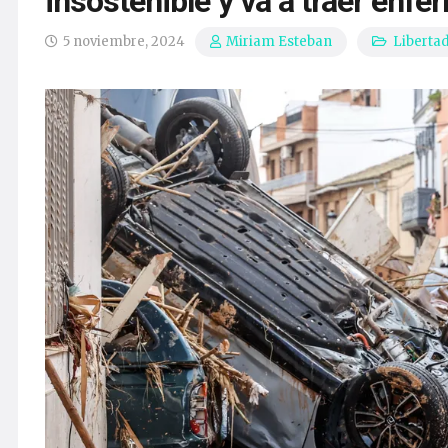
insostenible y va a traer enf
5 noviembre, 2024
Liberta
Miriam Esteban