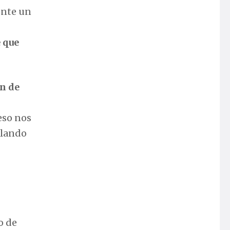
ente un
e que
n de
eso nos
blando
o de