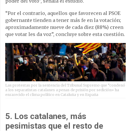
poder del voto”, señala el estudio.
“Por el contrario, aquellos que favorecen al PSOE
gobernante tienden a tener más fe en la votación;
aproximadamente nueve de cada diez (88%) creen
que votar les da voz”, concluye sobre esta cuestión.
Las protestas por la sentencia del Tribunal Supremo que “condenó
a los separatistas catalanes a penas de prisión por sedición» ha
enrarecido el clima político en Cataluña y en España
5. Los catalanes, más
pesimistas que el resto de