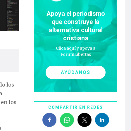
Apoya el periodismo
que construye la
alternativa cultural
cristiana
Clica aquí y apoya a
ForumLibertas
AYÚDANOS
do los
a
 en los
COMPARTIR EN REDES
n