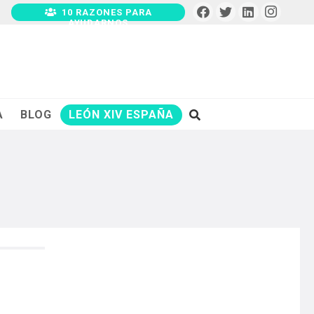
10 RAZONES PARA
AYUDARNOS
A
BLOG
LEÓN XIV ESPAÑA