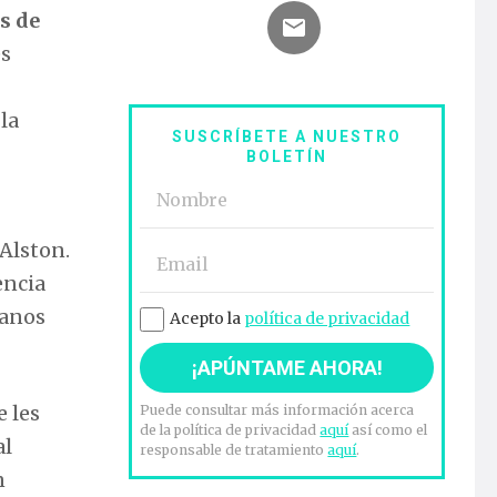
s de
es
la
SUSCRÍBETE A NUESTRO
BOLETÍN
 Alston.
encia
manos
Acepto la
política de privacidad
 les
Puede consultar más información acerca
de la política de privacidad
aquí
así como el
al
responsable de tratamiento
aquí
.
n