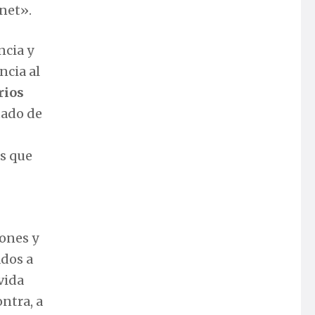
net».
ncia y
ncia al
rios
tado de
es que
iones y
ados a
vida
ntra, a