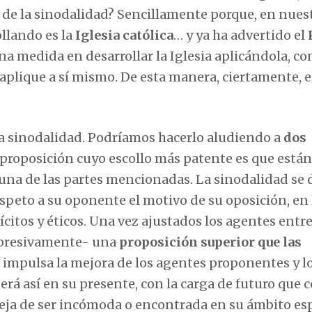
de la sinodalidad? Sencillamente porque, en nues
llando es la
Iglesia católica
… y ya ha advertido el
a medida en desarrollar la Iglesia aplicándola, c
aplique a sí mismo. De esta manera, ciertamente, e
 la sinodalidad. Podríamos hacerlo aludiendo a
dos
proposición cuyo escollo más patente es que están
 una de las partes mencionadas. La sinodalidad se 
speto a su oponente el motivo de su oposición, en 
itos y éticos. Una vez ajustados los agentes entre
rpresivamente- una
proposición superior que las
e impulsa la mejora de los agentes proponentes y l
 será así en su presente, con la carga de futuro que 
eja de ser incómoda o encontrada en su ámbito esp