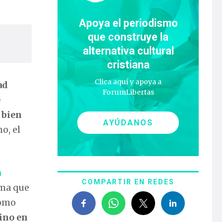
Apoya el periodismo
que construye la
alternativa cultural
cristiana
Clica aquí y apoya a
ad
ForumLibertas
e
 bien
AYÚDANOS
 no, el
a
COMPARTIR EN REDES
ema que
como
sino en