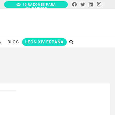
10 RAZONES PARA
AYUDARNOS
A
BLOG
LEÓN XIV ESPAÑA