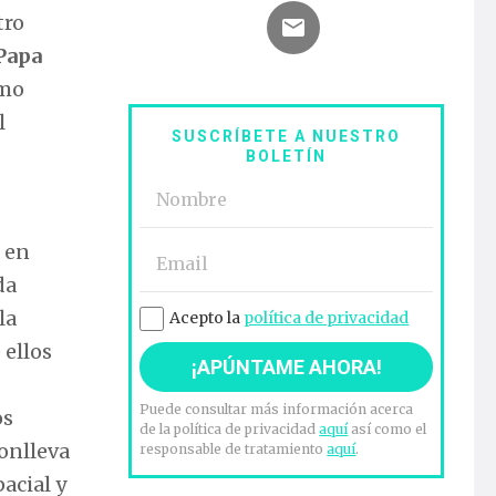
tro
Papa
omo
l
SUSCRÍBETE A NUESTRO
BOLETÍN
 en
da
la
Acepto la
política de privacidad
 ellos
Puede consultar más información acerca
os
de la política de privacidad
aquí
así como el
conlleva
responsable de tratamiento
aquí
.
acial y