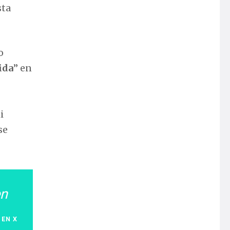
sta
o
ida
” en
i
se
en
 EN X