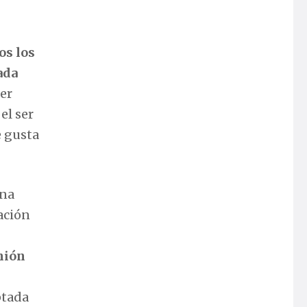
os los
ada
er
 el ser
e gusta
una
ación
nión
ptada