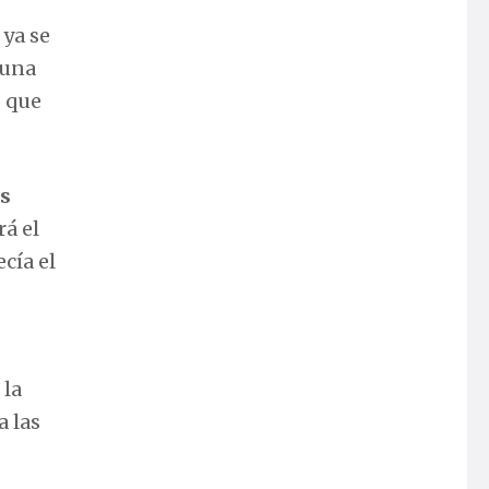
 ya se
 una
o que
as
á el
cía el
 la
a las