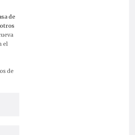
asa de
 otros
 cueva
 el
cos de