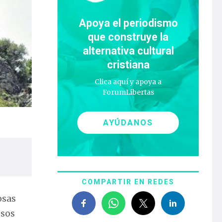
Apoya el periodismo
que construye la
alternativa cultural
cristiana
Clica aquí y apoya a
ForumLibertas
AYÚDANOS
COMPARTIR EN REDES
osas
osos