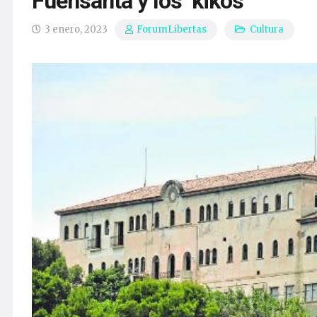
Fuensanta y los ‘kikos’
3 enero, 2023
Cultura
ForumLibertas