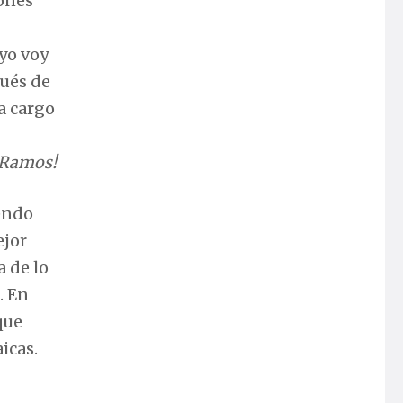
ones
yo voy
pués de
a cargo
e Ramos!
yendo
jor
a de lo
. En
que
icas.