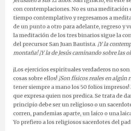
Jerusalén a sus 12 años
. San Ignacio, en est
con contemplaciones. No es una meditación e
tiempo contemplativo y regresamos a meditar
de un punto a otro para adelante, regreso y v
la meditación de los tres binarios sigue la c
del precursor San Juan Bautista.
¡Y la contemp
montaña! ¡Y la de Jesús caminando sobre las olas
¡Los ejercicios espirituales verdaderos no son
cosas sobre ellos!
¡Son físicos reales en algún
tener siempre a mano los 50 folios impresos!
que expresa quien nos predica. Se trata de dar 
principio debe ser un religioso o un sacerdote
corren, pandemias aparte, un laico o una laica
Yo prefiero a los religiosos sacerdotes del pad