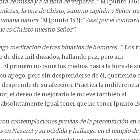
ra de missa y a la hora de vísperas…”
El [punto 136]
anderas, la una de Chisto, summo capitán y Señor nu
a humana natura”
El [punto 143]: “
Assi por el contrari
e es Christo nuestro Señor”.
aga meditación de tres binarios de hombres…”.
Los t
 de diez mil ducados, hallando paz, pero sin
. El primero no pone los medios hasta la hora de s
su apego, pero sin desprenderse de él, queriendo a
e desprende de su afección. Practica la indiferencia 
ñor, el deseo de mejorarlo le mueve también al
 absolutamente igual tener que no tener [punto 15
on contemplaciones previas de la presentación en e
ús en Nazaret y su pérdida y hallazgo en el templo de