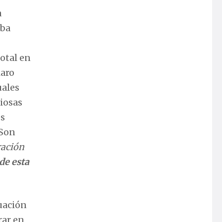
a
aba
otal en
laro
uales
iosas
es
 Son
ración
de esta
uación
rar en