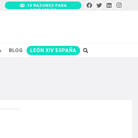
10 RAZONES PARA
AYUDARNOS
A
BLOG
LEÓN XIV ESPAÑA