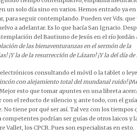
e segundo tiempo contemplativo, empalma meditaci
n un solo día sino en varios. Hemos entrado ya en
, para seguir contemplando. Pueden ver Vds. que 
uelvo a adelantar. Es lo que hacía San Ignacio. Des
ontemplación del Bautismo de Jesús en el río Jordán 
lación de las bienaventuranzas en el sermón de la
! ¡Y la de la resurrección de Lázaro! ¡Y la del día d
 electrónicos consultando el móvil o la tablet o le
 rincón con alejamiento total del mundanal ruido!
¡Me
 Mejor esto que tomar apuntes en una libreta acerc
con el reducto de silencio y, ante todo, con el guía
. No tiene por qué ser así. Tal vez con los tiempos 
 competentes podrían ser guías de otros laicos y la
re Vallet, los CPCR. Pues son especialistas en esto.