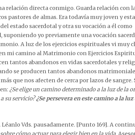
 relación directa conmigo. Guarda relación con l
ros pastores de almas. Era todavía muy joven y est
 del estado sacerdotal y otra su vocación a él como
mal, suponiendo yo previamente una vocación sacerd
monio. A luz de los ejercicios espirituales vi muy c
ien mi camino al Matrimonio con Ejercicios Espirit
en tantos abandonos en vidas sacerdotales y relig
Cuando se producen tantos abandonos matrimonial
más que nos afecten de cerca por lazos de sangre.
ien:
¿Se elige un camino determinado a la luz de la o
 su servicio?
¿Se persevera en este camino a la luz 
. Léanlo Vds. pausadamente. [Punto 169]. A contin
sobre cómo actuar para elegir bien en la vida
. Aseso