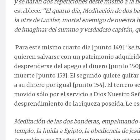
y se harán dos repeticiones deste mismo a la ho
establece:
“El quarto día, Meditación de dos b
la otra de Lucifer, mortal enemigo de nuestr
de imaginar del summo y verdadero capitán, qu
Para este mismo cuarto día [punto 149]
“se h
quieren salvarse con un patrimonio adquirido
desprenderse del apego al dinero [punto 150]
muerte [punto 153]. El segundo quiere quitar 
a su dinero por igual [punto 154]. El tercero s
movido sólo por el servicio a Dios Nuestro Se
desprendimiento de la riqueza poseída. Le es
Meditación de las dos banderas, empalmando c
templo, la huida a Egipto, la obediencia de Jes