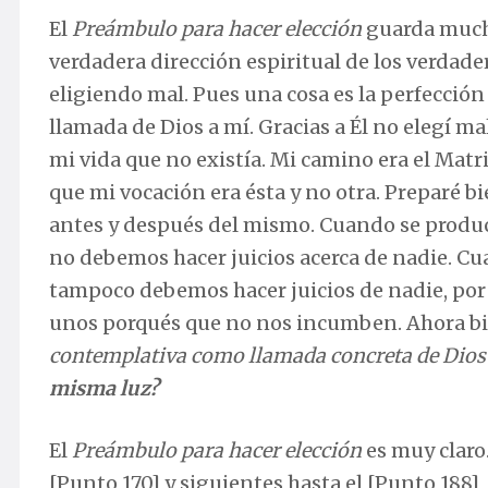
El
Preámbulo para hacer elección
guarda mucha
verdadera dirección espiritual de los verdade
eligiendo mal. Pues una cosa es la perfección
llamada de Dios a mí. Gracias a Él no elegí 
mi vida que no existía. Mi camino era el Matri
que mi vocación era ésta y no otra. Preparé b
antes y después del mismo. Cuando se produc
no debemos hacer juicios acerca de nadie. 
tampoco debemos hacer juicios de nadie, por 
unos porqués que no nos incumben. Ahora b
contemplativa como llamada concreta de Dios a
misma luz?
El
Preámbulo para hacer elección
es muy claro
[Punto 170] y siguientes hasta el [Punto 188],