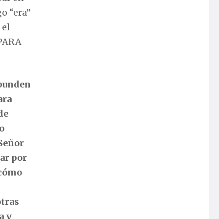
go “era”
 el
 PARA
abunden
ara
de
o
 Señor
nar por
 cómo
otras
a y