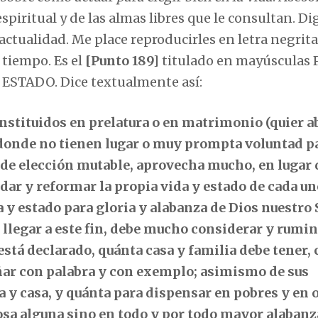
espiritual y de las almas libres que le consultan. Di
actualidad. Me place reproducirles en letra negrita
tiempo. Es el
[Punto 189]
titulado en mayúsculas
TADO. Dice textualmente así:
constituidos en prelatura o en matrimonio (quier 
 donde no tienen lugar o muy prompta voluntad p
 de elección mutable, aprovecha mucho, en lugar 
ar y reformar la propia vida y estado de cada un
da y estado para gloria y alabanza de Dios nuestro
 llegar a este fin, debe mucho considerar y rumi
está declarado, quánta casa y familia debe tener,
eñar con palabra y con exemplo; asimismo de sus
a y casa, y quánta para dispensar en pobres y en 
osa alguna sino en todo y por todo mayor alabanz