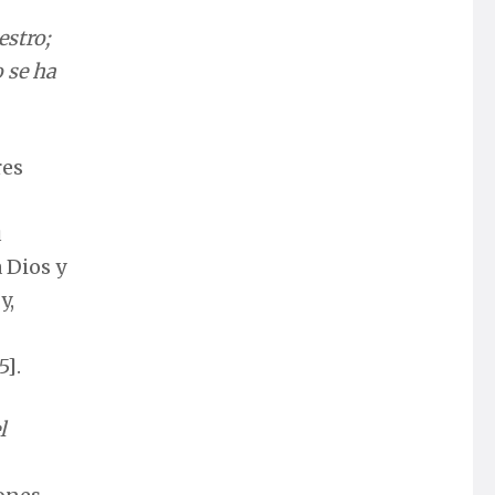
estro;
o se ha
res
u
 Dios y
y,
5].
l