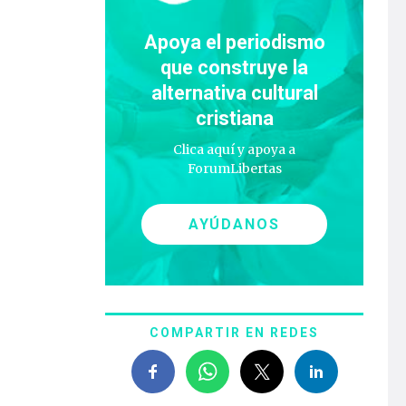
Apoya el periodismo
que construye la
alternativa cultural
cristiana
Clica aquí y apoya a
ForumLibertas
AYÚDANOS
COMPARTIR EN REDES