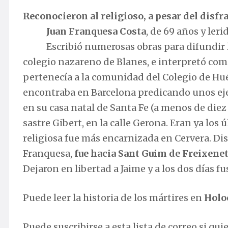
Reconocieron al religioso, a pesar del disfr
Juan Franquesa Costa
, de 69 años y ler
Escribió numerosas obras para difundir l
colegio nazareno de Blanes, e interpretó como 
pertenecía a la comunidad del Colegio de Huér
encontraba en Barcelona predicando unos ejer
en su casa natal de Santa Fe (a menos de diez 
sastre Gibert, en la calle Gerona. Eran ya los
religiosa fue más encarnizada en Cervera. D
Franquesa,
fue hacia Sant Guim de Freixenet
Dejaron en libertad a Jaime y a los dos días f
Puede leer la historia de los mártires en
Holo
Puede suscribirse a esta lista de correo si qui