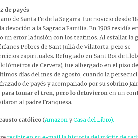
az de payés
idano de Santa Fe de la Segarra, fue novicio desde 18
a devoción a la Sagrada Familia. En 1908 residía en
un error la fusión con los teatinos. Al estallar la 
fanos Pobres de Sant Julià de Vilatorta, pero se
cicios espirituales. Refugiado en Sant Boi de Llob
kilómetros de Cervera), fue albergado en el piso de
 últimos días del mes de agosto, cuando la persecuc
isfrazado de payés y acompañado por su sobrino Ja
 para tomar el tren, pero lo detuvieron
en un cont
usilaron al padre Franquesa.
causto católico
(
Amazon
y
Casa del Libro).
ere
recibir en su e-mail la historia del mártir de cad