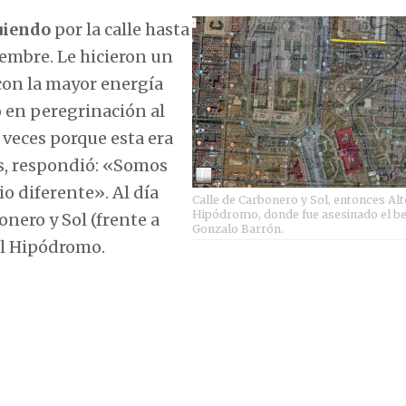
uiendo
por la calle hasta
iembre. Le hicieron un
 con la mayor energía
o en peregrinación al
veces porque esta era
s, respondió: «Somos
o diferente». Al día
Calle de Carbonero y Sol, entonces Alt
Hipódromo, donde fue asesinado el b
onero y Sol (frente a
Gonzalo Barrón.
el Hipódromo.