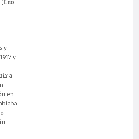
 (
Leo
s y
1917 y
nir a
en
ón en
ambiaba
 o
gún