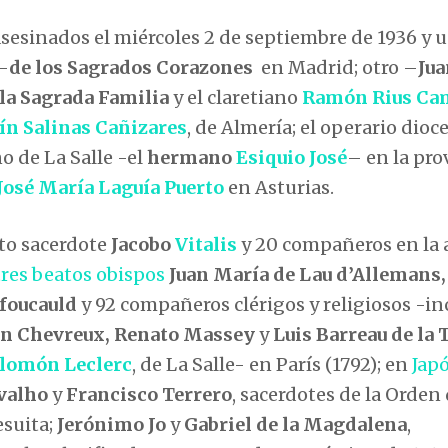
asesinados el miércoles 2 de septiembre de 1936 y 
–
de los Sagrados Corazones
en Madrid; otro –
Jua
la Sagrada Familia
y el claretiano
Ramón Rius Ca
ín Salinas Cañizares
, de Almería; el operario dio
o de La Salle -el
hermano
Esiquio José
– en la pro
José María Laguía Puerto
en Asturias.
ato sacerdote
Jacobo
Vitalis
y 20 compañeros en la 
tres beatos obispos
Juan María de Lau d’Allemans,
foucauld
y 92 compañeros clérigos y religiosos -in
ín Chevreux, Renato Massey
y
Luis Barreau de la
lomón Leclerc
, de La Salle- en París (1792); en
Jap
valho
y
Francisco Terrero
, sacerdotes de la Orden
jesuita;
Jerónimo Jo
y
Gabriel de la Magdalena
,