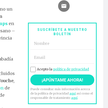
uno un
n
mps
en
SUSCRÍBETE A NUESTRO
cesano –
BOLETÍN
vincia
abadía
Acepto la
política de privacidad
cluidos
 Touche
,
ón
de
Puede consultar más información acerca
de la política de privacidad
aquí
así como el
 de
responsable de tratamiento
aquí
.