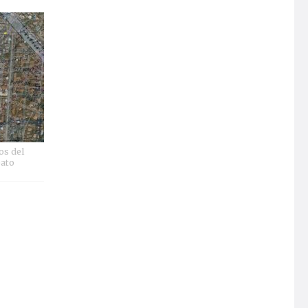
os del
eato