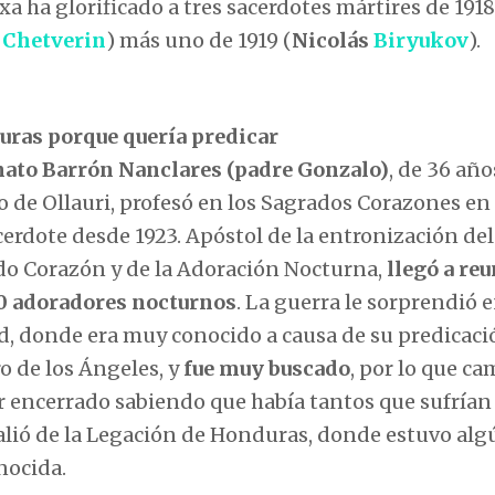
oxa ha glorificado a tres sacerdotes mártires de 1918
o
Chetverin
) más uno de 1919 (
Nicolás
Biryukov
).
uras porque quería predicar
nato Barrón Nanclares (padre Gonzalo)
, de 36 año
o de Ollauri, profesó en los Sagrados Corazones en 
cerdote desde 1923. Apóstol de la entronización del
o Corazón y de la Adoración Nocturna,
llegó a reu
0 adoradores nocturnos
. La guerra le sorprendió 
, donde era muy conocido a causa de su predicaci
ro de los Ángeles, y
fue muy buscado
, por lo que c
r encerrado sabiendo que había tantos que sufrían
 salió de la Legación de Honduras, donde estuvo al
nocida.