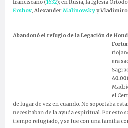
franciscano (
1632
); en Rusia, la Iglesia Ortod
Ershov
,
Alexander
Malinovsky
y
Vladimir
Abandonó el refugio de la Legación de Hond
Fortu
riojan
era sa
Sagrad
40.00
Madrid
el Cer
de lugar de vez en cuando. No soportaba esta
necesitaban de la ayuda espiritual. Por esto
tiempo refugiado, y se fue con una familia co