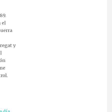
89.
 el
guerra
regat y
l
ión
ime
rol.
a día
.