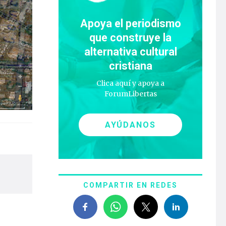
Apoya el periodismo
que construye la
alternativa cultural
cristiana
Clica aquí y apoya a
ForumLibertas
AYÚDANOS
COMPARTIR EN REDES