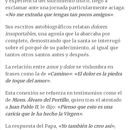
y experiencia del sufrimiento físico, llegó a
exclamar ante una jornada particularmente aciaga:
«No me extraña que tengas tan pocos amigos»
.
Sus escritos autobiográficos relatan
dolores
insoportables
, una agonía que la abarcaba por
completo, demostrando que la santa se interrogó
sobre el porqué de su padecimiento, al igual que
tantos otros santos antes y después.
La relación entre
amor y dolor
se vislumbra en
frases como la de
«Camino»
:
«El dolor es la piedra
de toque del amor»
.
Esta conexión se refuerza en testimonios como el
de
Mons. Álvaro del Portillo
, quien tras el atentado
a
Juan Pablo II
, le dijo:
«Pienso que esto es una
caricia que le ha hecho la Virgen»
.
La respuesta del Papa,
«Yo también lo creo así»
,