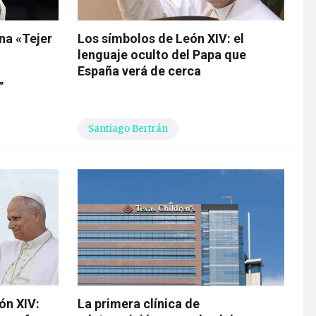
na «Tejer
Los símbolos de León XIV: el
lenguaje oculto del Papa que
España verá de cerca
”
Santiago Bertrán
ón XIV:
La primera clínica de