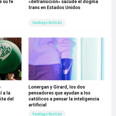
e su fe
«detransición» sacude el dogma
trans en Estados Unidos
Santiago Bertrán
e
Lonergan y Girard, los dos
 a la
pensadores que ayudan a los
ita del
católicos a pensar la inteligencia
artificial
Santiago Bertrán