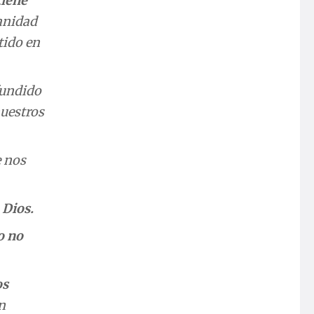
tiene
manidad
tido en
ifundido
nuestros
e nos
 Dios.
o no
os
n