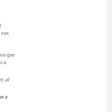
d
e sus
mos que
r a
r, al
ar a