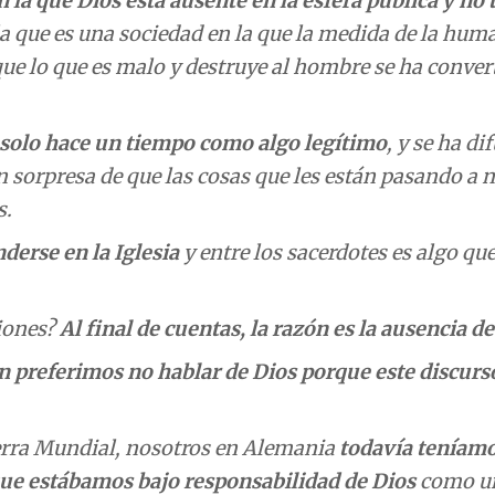
n la que Dios está ausente
en la esfera pública
y no 
r la que es una sociedad en la que la medida de la hu
que lo que es malo y destruye al hombre se ha conver
zó solo hace un tiempo como algo legítimo
, y se ha d
sorpresa de que las cosas que les están pasando a 
s.
erse en la Iglesia
y entre los sacerdotes es algo qu
ciones?
Al final de cuentas, la razón es la ausencia de
 preferimos no hablar de Dios porque este discurs
erra Mundial, nosotros en Alemania
todavía teníam
ue estábamos bajo responsabilidad de Dios
como u