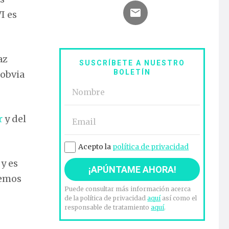
I es
az
SUSCRÍBETE A NUESTRO
BOLETÍN
 obvia
r
y del
Acepto la
política de privacidad
 y es
remos
Puede consultar más información acerca
de la política de privacidad
aquí
así como el
responsable de tratamiento
aquí
.