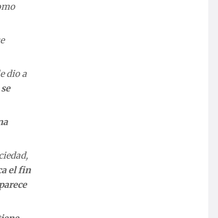
como
se
e dio a
 se
na
ciedad,
a el fin
parece