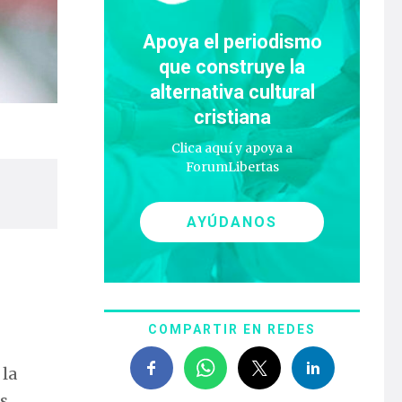
Apoya el periodismo
que construye la
alternativa cultural
cristiana
Clica aquí y apoya a
ForumLibertas
AYÚDANOS
COMPARTIR EN REDES
 la
os