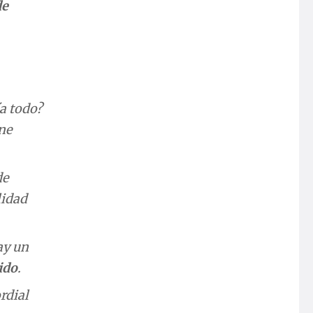
de
a todo?
ne
de
lidad
ay un
ido
.
rdial