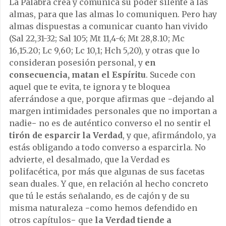
La Palabra crea y comunica su poder silente a las
almas, para que las almas lo comuniquen. Pero hay
almas dispuestas a comunicar cuanto han vivido
(Sal 22,31-32; Sal 105; Mt 11,4-6; Mt 28,8.10; Mc
16,15.20; Lc 9,60; Lc 10,1; Hch 5,20), y otras que lo
consideran posesión personal, y
en
consecuencia, matan el Espíritu
. Sucede con
aquel que te evita, te ignora y te bloquea
aferrándose a que, porque afirmas que −dejando al
margen intimidades personales que no importan a
nadie− no es de auténtico converso el no sentir el
tirón de esparcir la Verdad
, y que, afirmándolo, ya
estás obligando a todo converso a esparcirla. No
advierte, el desalmado, que la Verdad es
polifacética, por más que algunas de sus facetas
sean duales. Y que, en relación al hecho concreto
que tú le estás señalando, es de cajón y de su
misma naturaleza −como hemos defendido en
otros capítulos− que
la Verdad tiende a