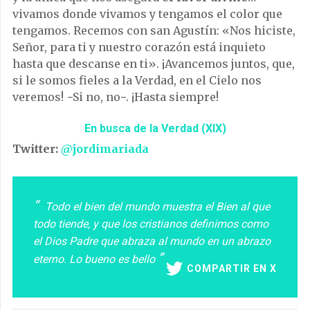
vivamos donde vivamos y tengamos el color que
tengamos. Recemos con san Agustín: «Nos hiciste,
Señor, para ti y nuestro corazón está inquieto
hasta que descanse en ti». ¡Avancemos juntos, que,
si le somos fieles a la Verdad, en el Cielo nos
veremos! −Si no, no−. ¡Hasta siempre!
En busca de la Verdad (XIX)
Twitter:
@jordimariada
Todo el bien del mundo muestra el Bien al que
todo tiende, y que los cristianos definimos como
el Dios Padre que abraza al mundo en un abrazo
eterno. Lo bueno es bello
COMPARTIR EN X