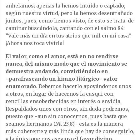
anhelamos; apenas la hemos intuido o captado,
según nuestra virtud, pero la hemos desentrañado
juntos, pues, como hemos visto, de esto se trata: de
caminar buscándola, cantando con el salmo 84:
“Vale más un día en tus atrios que mil en mi casa”.
¡Ahora nos toca vivirla!
El valor, como el amor, está en no rendirse
nunca, del mismo modo que el movimiento se
demuestra andando, convirtiéndolo en
−parafraseando un himno litúrgico− valor
enamorado
. Debemos hacerlo apoyándonos unos
a otros, en lugar de hacernos la cusqui con
rencillas ensoberbecidas en interés o envidia.
Respaldados unos con otros, sin duda podremos,
puesto que −aun sin conocernos, pues basta que
seamos hermanos (Mt 23,8)− esta es la manera
más coherente y más linda que hay de conseguirlo,
y la única que nos asegura
el favor divino
…