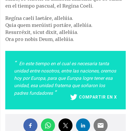
en el tiempo pascual, el Regina Coeli.
Regína caeli laetáre, allelúia.
Quia quem merúisti portáre, allelúia.
Resurréxit, sicut dixit, allelúia.
Ora pro nobis Deum, allelúia.
En este tiempo en el cual es necesaria tanta
unidad entre nosotros, entre las naciones, oremos
hoy por Europa, para que Europa logre tener esa
unidad, esa unidad fraterna que soñaron los
padres fundadores
COMPARTIR EN X