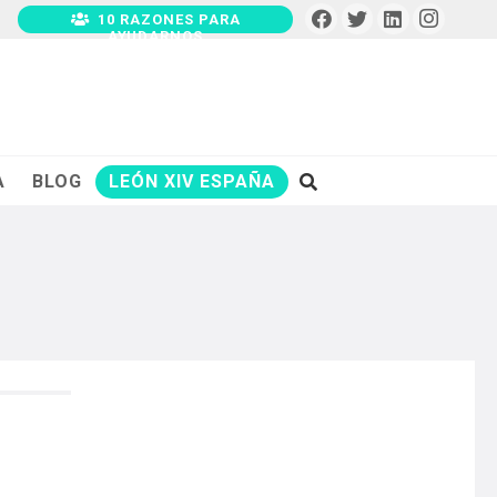
10 RAZONES PARA
AYUDARNOS
A
BLOG
LEÓN XIV ESPAÑA