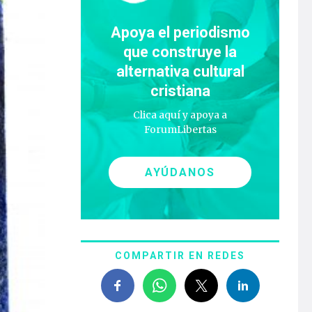
Apoya el periodismo
que construye la
alternativa cultural
cristiana
Clica aquí y apoya a
ForumLibertas
AYÚDANOS
COMPARTIR EN REDES