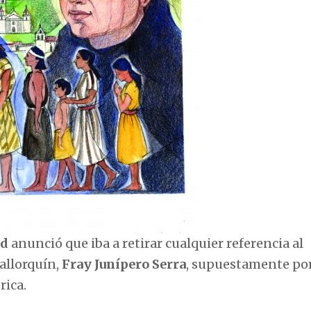
rd
anunció que iba a retirar cualquier referencia al
allorquín,
Fray Junípero Serra
, supuestamente po
ica.