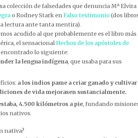
sa colección de falsedades que denuncia Mª Elvira
egra
o Rodney Stark en
Falso testimonio
(dos libros
da lectura ante tanta mentira).
emos acudido al que probablemente es el libro más
rica, el sensacional
Hechos de los apóstoles de
s encontrado lo siguiente:
nder la lengua indígena
, que usaba para sus
ficios:
a los indios pame a criar ganado y cultivar
diciones de vida mejorasen sustancialmente.
estaba, 4.500 kilómetros a pie
, fundando misione
ios nativos.
ón nativa?