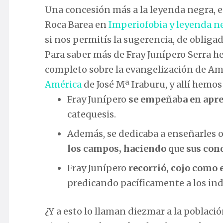
Una concesión más a la leyenda negra, e
Roca Barea en
Imperiofobia y leyenda n
si nos permitís la sugerencia, de obliga
Para saber más de Fray Junípero Serra h
completo sobre la evangelización de Amé
América
de José Mª Iraburu, y allí hemo
Fray Junípero
se empeñaba en apre
catequesis.
Además, se dedicaba a enseñarles o
los campos, haciendo que sus con
Fray Junípero
recorrió, cojo como 
predicando pacíficamente a los ind
¿Y a esto lo llaman diezmar a la poblaci