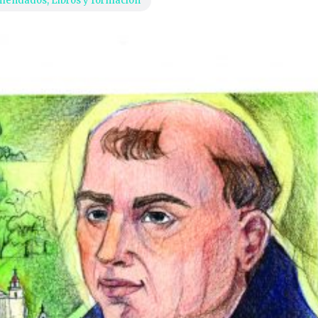
omendados
,
Libros y formación