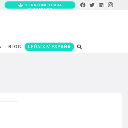
10 RAZONES PARA
AYUDARNOS
A
BLOG
LEÓN XIV ESPAÑA