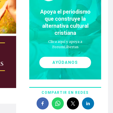
Apoya el periodismo
que construye la
alternativa cultural
cristiana
Clica aquí y apoya a
ForumLibertas
AYÚDANOS
COMPARTIR EN REDES