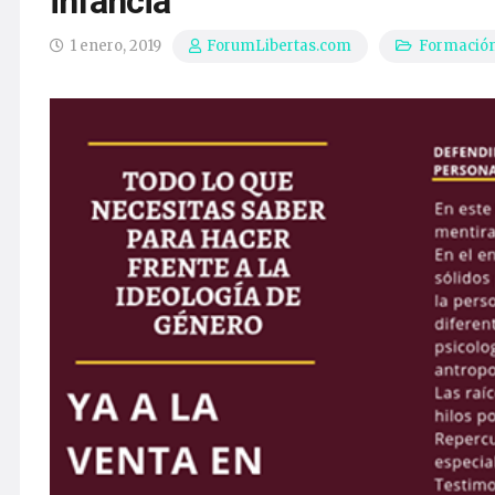
infancia
1 enero, 2019
Formació
ForumLibertas.com