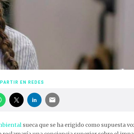
PARTIR EN REDES
mbiental
sueca que se ha erigido como supuesta vo
e reclamaría una conciencia superior sobre el impa