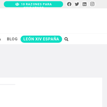
10 RAZONES PARA
AYUDARNOS
A
BLOG
LEÓN XIV ESPAÑA