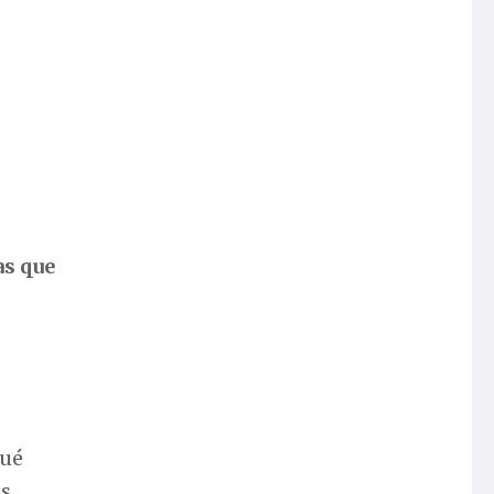
as que
qué
is