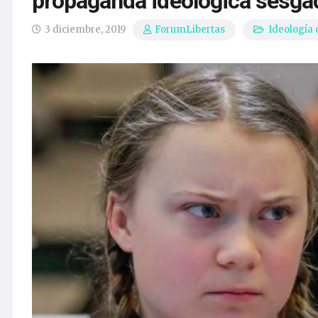
propaganda ideológica sesga
3 diciembre, 2019
Ideología
ForumLibertas