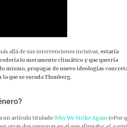
ás allá de sus intervenciones incisivas,
estaría
cedería lo meramente climático y que querría
 lo mismo, propagar de nuevo ideologías concret
en la que se escuda Thunberg.
énero?
 un artículo titulado
Why We Strike Again
(«Por 
or otras dos personas en el que afirmaba: «La cris