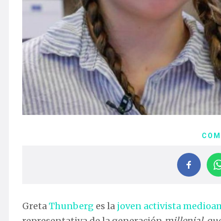
COM
Greta
Thunberg
es la
joven activista medioa
representativa de la generación
millenial
, qu