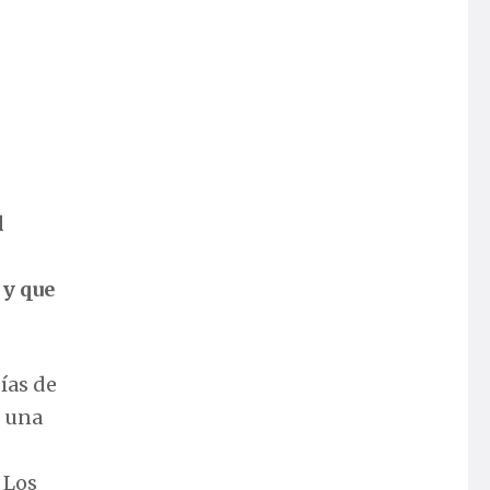
l
 y que
ías de
e una
 Los