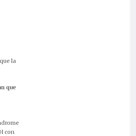
que la
an que
índrome
AH con