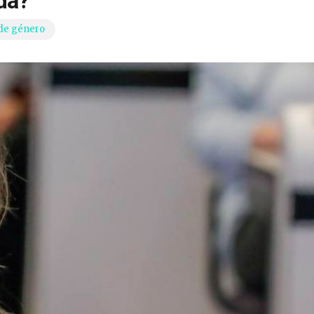
da?
 de género