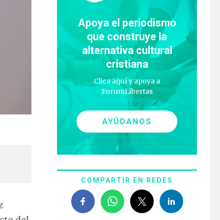
Apoya el periodismo
que construye la
alternativa cultural
cristiana
Clica aquí y apoya a
ForumLibertas
AYÚDANOS
COMPARTIR EN REDES
z
cto del