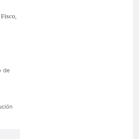
 Fisco,
» de
ución