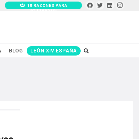
10 RAZONES PARA
AYUDARNOS
A
BLOG
LEÓN XIV ESPAÑA