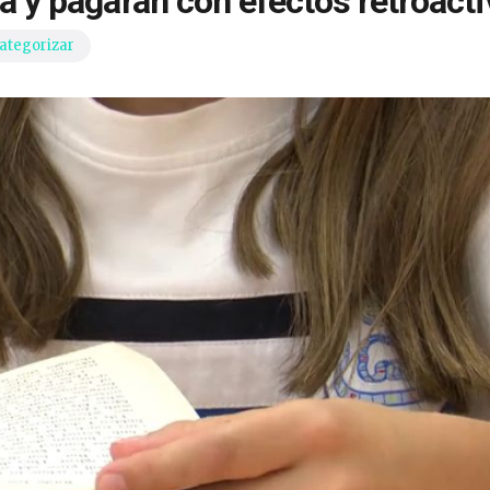
la y pagarán con efectos retroact
categorizar