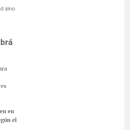
ad sino
abrá
ara
res
ren en
egún el