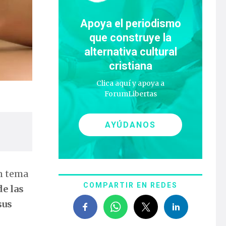
Apoya el periodismo
que construye la
alternativa cultural
cristiana
Clica aquí y apoya a
ForumLibertas
AYÚDANOS
n tema
COMPARTIR EN REDES
de las
sus