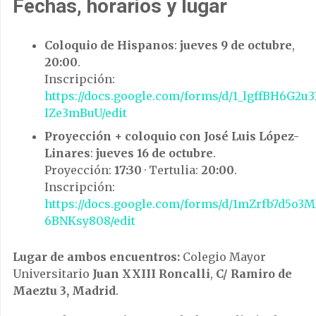
Fechas, horarios y lugar
Coloquio de Hispanos
:
jueves 9 de octubre
,
20:00
.
Inscripción:
https://docs.google.com/forms/d/1_lgffBH6G2
IZe3mBuU/edit
Proyección + coloquio con José Luis López-
Linares
:
jueves 16 de octubre
.
Proyección:
17:30
· Tertulia:
20:00
.
Inscripción:
https://docs.google.com/forms/d/1mZrfb7d5o
6BNKsy808/edit
Lugar de ambos encuentros:
Colegio Mayor
Universitario
Juan XXIII Roncalli
,
C/ Ramiro de
Maeztu 3, Madrid
.