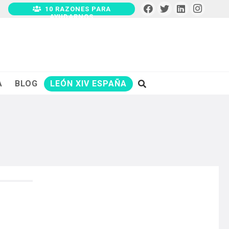
10 RAZONES PARA
AYUDARNOS
A
BLOG
LEÓN XIV ESPAÑA