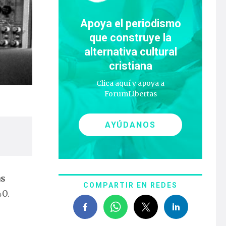
Apoya el periodismo
que construye la
alternativa cultural
cristiana
Clica aquí y apoya a
ForumLibertas
AYÚDANOS
as
COMPARTIR EN REDES
40.