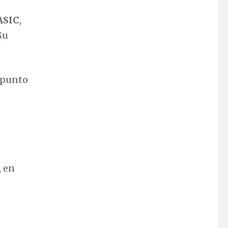
ASIC
,
Su
l punto
, en