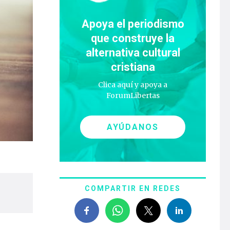
Apoya el periodismo
que construye la
alternativa cultural
cristiana
Clica aquí y apoya a
ForumLibertas
AYÚDANOS
COMPARTIR EN REDES