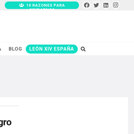
10 RAZONES PARA
AYUDARNOS
A
BLOG
LEÓN XIV ESPAÑA
gro