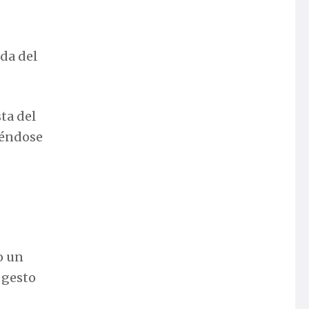
da del
sta del
iéndose
o un
l gesto