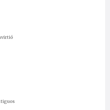
virtió
ntiguos