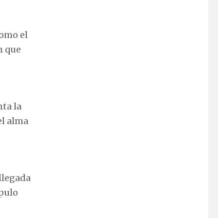
como el
n que
nta la
el alma
 llegada
ípulo