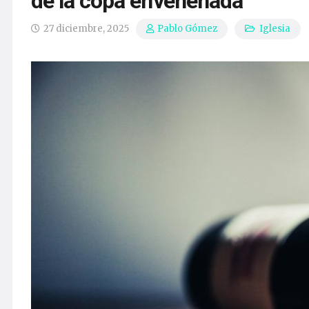
de la copa envenenada
27 diciembre, 2025
Iglesia
Pablo Gómez