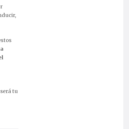
r
nducir,
estos
da
el
será tu