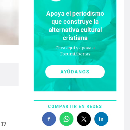
Apoya el periodismo
que construye la
alternativa cultural
cristiana
Clica aquí y apoya a
ForumLibertas
AYÚDANOS
COMPARTIR EN REDES
 17