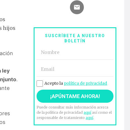
nos
 hijos
SUSCRÍBETE A NUESTRO
BOLETÍN
uación
 ley
onjunto
.
Acepto la
política de privacidad
ante
Puede consultar más información acerca
ores
de la política de privacidad
aquí
así como el
responsable de tratamiento
aquí
.
jos