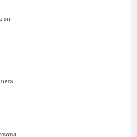
n un
enera
ersona