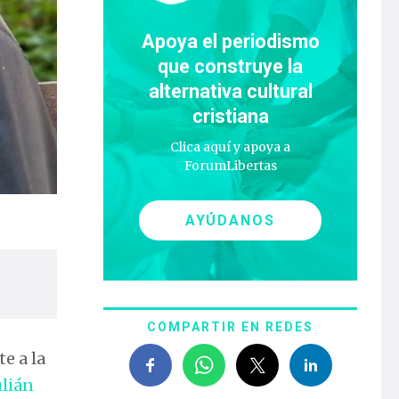
Apoya el periodismo
que construye la
alternativa cultural
cristiana
Clica aquí y apoya a
ForumLibertas
AYÚDANOS
COMPARTIR EN REDES
e a la
ulián