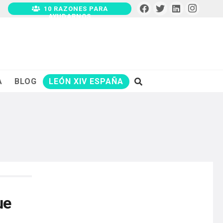
10 RAZONES PARA
AYUDARNOS
A
BLOG
LEÓN XIV ESPAÑA
ue