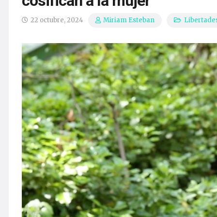
cosifican a la mujer
22 octubre, 2024
Libertade
Miriam Esteban