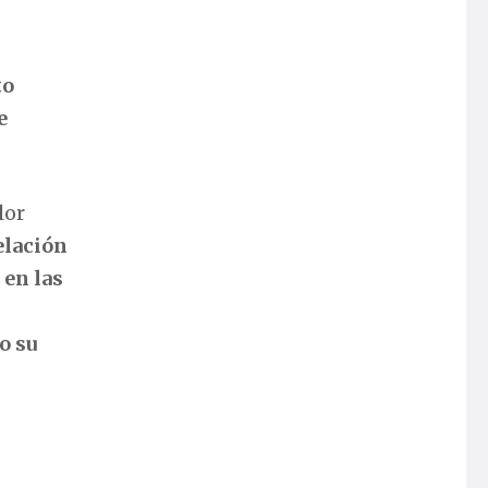
to
e
lor
elación
 en las
o su