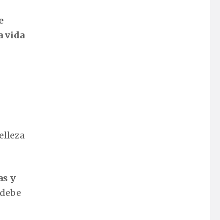
e
a vida
elleza
as y
 debe