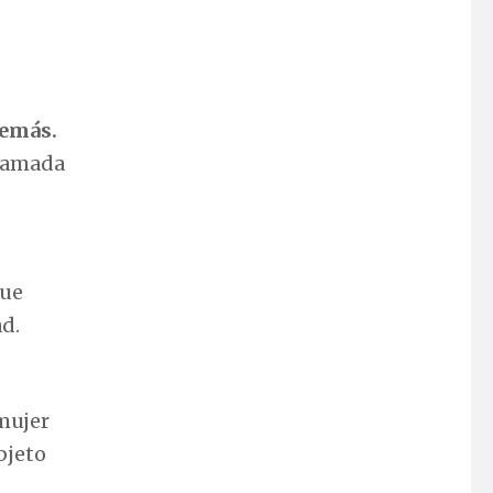
demás.
llamada
que
d.
 mujer
bjeto