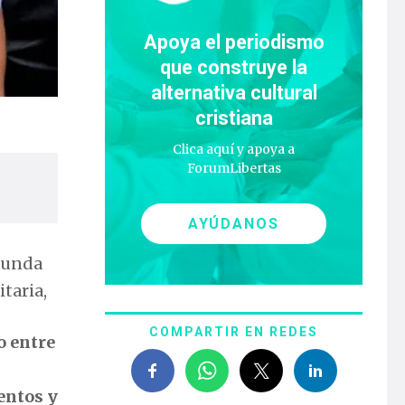
Apoya el periodismo
que construye la
alternativa cultural
cristiana
Clica aquí y apoya a
ForumLibertas
AYÚDANOS
ofunda
taria,
COMPARTIR EN REDES
o entre
entos y