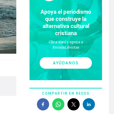
Apoya el periodismo
que construye la
alternativa cultural
cristiana
Clica aquí y apoya a
ForumLibertas
AYÚDANOS
COMPARTIR EN REDES