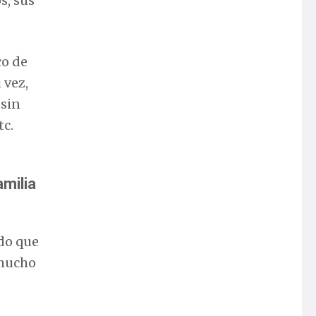
s, sus
co de
 vez,
 sin
tc.
amilia
do que
 mucho