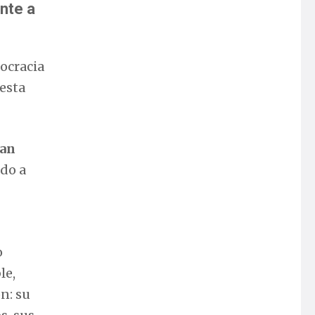
ente a
ocracia
 esta
tan
ado a
o
le,
n: su