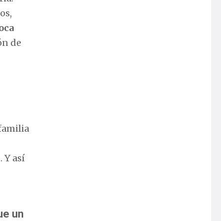
os,
toca
ón de
familia
 Y así
ue un