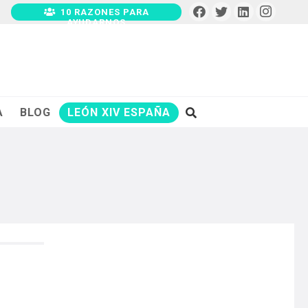
10 RAZONES PARA
AYUDARNOS
A
BLOG
LEÓN XIV ESPAÑA