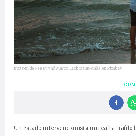
Imagen de Peggy und Marco Lachmann-Anke en Pixabay
COM
Un Estado intervencionista nunca ha traído 