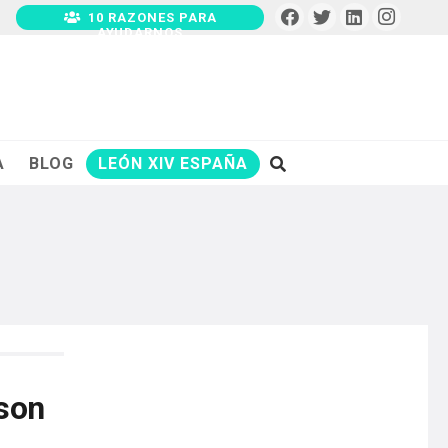
10 RAZONES PARA
AYUDARNOS
A
BLOG
LEÓN XIV ESPAÑA
 son