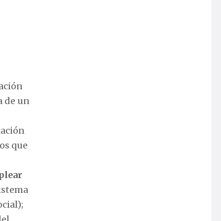
uación
a de un
lación
dos que
plear
sistema
cial);
del