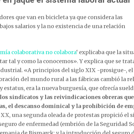
idores que van en bicicleta ya que considera las
ajos salarios y la no existencia de una relación
mía colaborativa no colabora
‘ explicaba que la sit
tar tal y como la conocemos». Y explica que se trat
ustrial. «A principios del siglo XIX -prosigue-, el
oración del mundo rural a las fábricas cambió la re
 estatus, era la nueva burguesía, que ofrecía suel
os sindicatos y las reivindicaciones obreras que
as, el descanso dominical y la prohibición de em
el XX, una segunda oleada de protestas propició el 
 seguro de enfermedad (embrión de la Seguridad So
lemania de Bismarck; y la introducción del seguro 