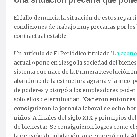
El fallo denuncia la situación de estos repart
condiciones de trabajo muy precarias por los b
contractual estable.
Un artículo de El Periódico titulado ‘
La econo
actual «pone en riesgo la sociedad del bienes
sistema que nace de la Primera Revolución Ind
abandono de la estructura agraria y la incorp
de poderes y otorgó a los empleadores poder y
solo ellos determinaban.
Nacieron entonces l
consiguieron la jornada laboral de ocho hor
niños
. A finales del siglo XIX y principios d
de bienestar. Se consiguieron logros como el
la pensión de jubilación, que empezó en la A