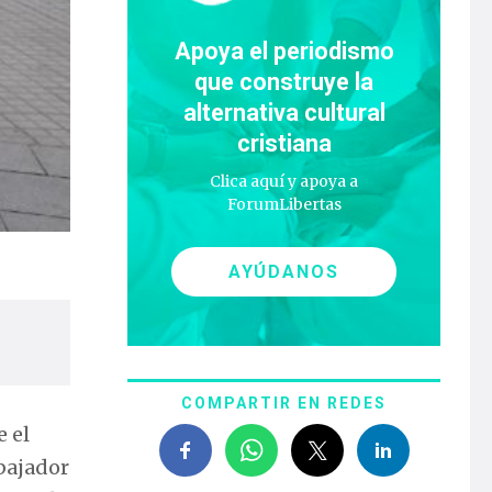
Apoya el periodismo
que construye la
alternativa cultural
cristiana
Clica aquí y apoya a
ForumLibertas
AYÚDANOS
COMPARTIR EN REDES
 el
abajador