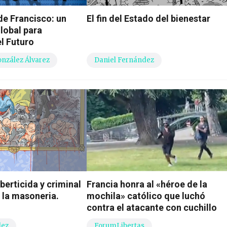
e Francisco: un
El fin del Estado del bienestar
lobal para
l Futuro
onzález Álvarez
Daniel Fernández
iberticida y criminal
Francia honra al «héroe de la
 la masoneria.
mochila» católico que luchó
contra el atacante con cuchillo
dez
ForumLibertas