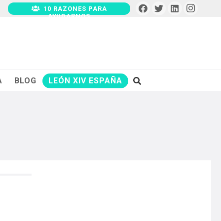
10 RAZONES PARA
AYUDARNOS
A
BLOG
LEÓN XIV ESPAÑA