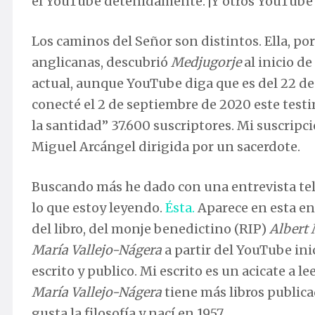
el YouTube detenidamente. ¡Y otros YouTube d
Los caminos del Señor son distintos. Ella, po
anglicanas, descubrió
Medjugorje
al inicio d
actual, aunque YouTube diga que es del 22 de
conecté el 2 de septiembre de 2020 este testi
la santidad” 37.600 suscriptores. Mi suscripci
Miguel Arcángel dirigida por un sacerdote.
Buscando más he dado con una entrevista tel
lo que estoy leyendo.
Ésta.
Aparece en esta ent
del libro, del monje benedictino (RIP)
Albert
María Vallejo-Nágera
a partir del YouTube inic
escrito y publico. Mi escrito es un acicate a l
María Vallejo-Nágera
tiene más libros publica
gusta la filosofía y nací en 1957.