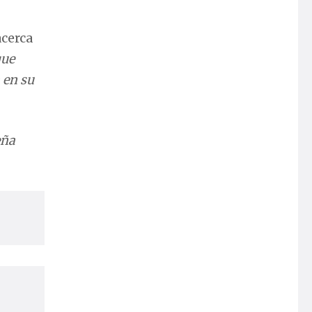
acerca
que
en su
eña