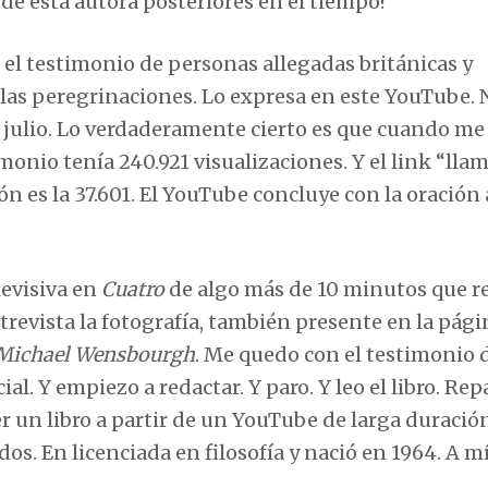
e esta autora posteriores en el tiempo!
r el testimonio de personas allegadas británicas y
e las peregrinaciones. Lo expresa en este YouTube. 
 julio. Lo verdaderamente cierto es que cuando me
monio tenía 240.921 visualizaciones. Y el link “lla
ón es la 37.601. El YouTube concluye con la oración
evisiva en
Cuatro
de algo más de 10 minutos que r
revista la fotografía, también presente en la pági
 Michael Wensbourgh
. Me quedo con el testimonio 
ial. Y empiezo a redactar. Y paro. Y leo el libro. Re
eer un libro a partir de un YouTube de larga duració
dos. En licenciada en filosofía y nació en 1964. A m