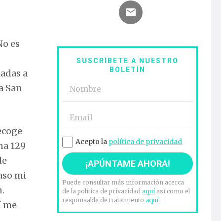
No es
SUSCRÍBETE A NUESTRO
BOLETÍN
madas a
 a San
ecoge
Acepto la
política de privacidad
na 129
de
paso mi
Puede consultar más información acerca
n.
de la política de privacidad
aquí
así como el
responsable de tratamiento
aquí
.
í me