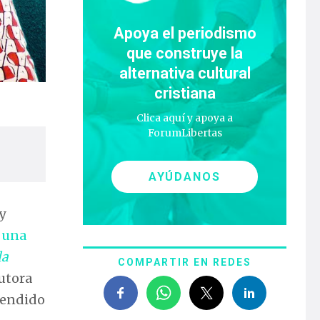
Apoya el periodismo
que construye la
alternativa cultural
cristiana
Clica aquí y apoya a
ForumLibertas
AYÚDANOS
y
 una
la
COMPARTIR EN REDES
autora
atendido