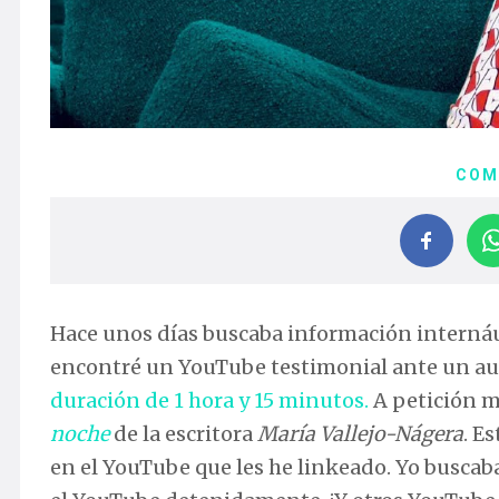
COM
Hace unos días buscaba información internáut
encontré un YouTube testimonial ante un audi
duración de 1 hora y 15 minutos.
A petición mí
noche
de la escritora
María Vallejo-Nágera
. E
en el YouTube que les he linkeado. Yo buscaba