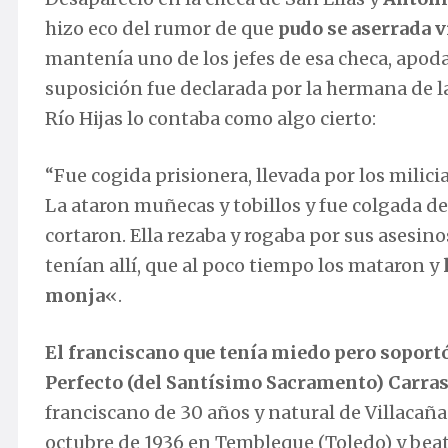
hizo eco del rumor de que
pudo se aserrada v
mantenía uno de los jefes de esa checa, apod
suposición fue declarada por la hermana de la
Río Hijas lo contaba como algo cierto:
“Fue cogida prisionera, llevada por los milici
La ataron muñecas y tobillos y fue colgada de
cortaron. Ella rezaba y rogaba por sus asesin
tenían allí, que al poco tiempo los mataron y
monja
«.
El franciscano que tenía miedo pero soportó
Perfecto (del Santísimo Sacramento) Carra
franciscano de 30 años y natural de Villacañas
octubre de 1936 en Tembleque (Toledo) y beat