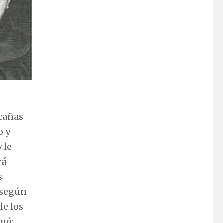
acañas
o y
 le
rá
s
 -según
de los
nó: