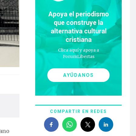
Apoya el periodismo
que construye la
alternativa cultural
cristiana
Clica aquí y apoya a
ForumLibertas
AYÚDANOS
COMPARTIR EN REDES
iano