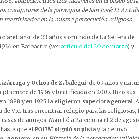
1936, aparecieron los tres cadáveres en el paseo de la
os coadjutores de la parroquia de San José: D. Antidi
n martirizados en la misma persecución religiosa.
 claretiano, de 23 años y oriundo de La Sellera de
 1936 en Barbastro (ver
artículo del 30 de marzo
) y
izárraga y Ochoa de Zabalegui
, de 69 años y natu
septiembre de 1936 y beatificada en 2007. Hizo sus
 en 1888 y
en 1925 la eligieron superiora general
. 
a de Vic; tras encontrar refugio para las religiosas,
 casas de amigos. Marchó a Barcelona el 2 de agosto
 hasta que el
POUM siguió su pista
y la detuvo.
o Montero
, en su
Historia de la persecución religio