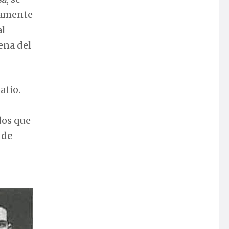
amente
al
ena del
atio.
a
dos que
 de