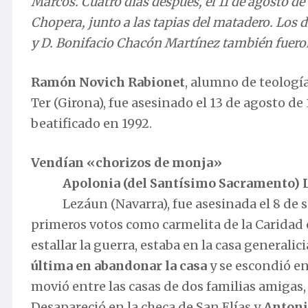
Marcos. Cuatro días después, el 11 de agosto de 
Chopera, junto a las tapias del matadero. Los d
y D. Bonifacio Chacón Martínez también fuero
Ramón Novich Rabionet
, alumno de teología
Ter (Girona), fue asesinado el 13 de agosto de
beatificado en 1992.
Vendían «chorizos de monja»
Apolonia (del Santísimo Sacramento) L
Lezáun (Navarra), fue asesinada el 8 de 
primeros votos como carmelita de la Caridad
estallar la guerra, estaba en la casa generalici
última en abandonar la casa
y se escondió en
movió entre las casas de dos familias amigas,
Desapareció en la checa de San Elías y
Antoni