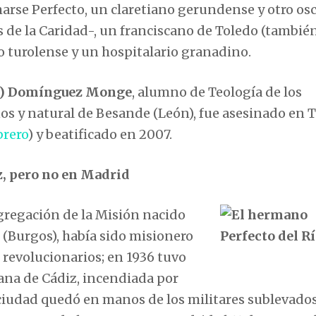
marse Perfecto, un claretiano gerundense y otro os
 de la Caridad-, un franciscano de Toledo (tambié
no turolense y un hospitalario granadino.
en) Domínguez Monge
, alumno de Teología de los
ños y natural de Besande (León), fue asesinado en 
brero
) y beatificado en 2007.
z, pero no en Madrid
gregación de la Misión nacido
l (Burgos), había sido misionero
 revolucionarios; en 1936 tuvo
ana de Cádiz, incendiada por
 ciudad quedó en manos de los militares sublevado