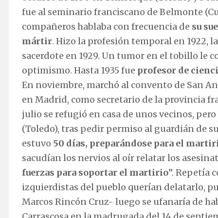
fue al seminario franciscano de Belmonte (Cu
compañeros hablaba con frecuencia de
su sue
mártir
. Hizo la profesión temporal en 1922, 
sacerdote en 1929. Un tumor en el tobillo le co
optimismo. Hasta 1935 fue
profesor de cienc
En noviembre, marchó al convento de San Anto
en Madrid, como secretario de la provincia fra
julio se refugió en casa de unos vecinos, pe
(Toledo), tras pedir permiso al guardián de su
estuvo
50 días, preparándose para el martir
sacudían los nervios al oír relatar los asesina
fuerzas para soportar el martirio
”. Repetía c
izquierdistas del pueblo querían delatarlo, p
Marcos Rincón Cruz- luego se ufanaría de habe
Carrascosa en la madrugada del 14 de septi