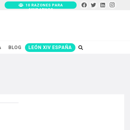
10 RAZONES PARA
AYUDARNOS
A
BLOG
LEÓN XIV ESPAÑA