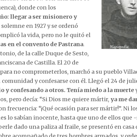
enca), donde con los
ño: llegar a ser misionero y
la solemne en 1927 y se ordenó
mplicó la vida, pero no le quitó el
ias en el convento de Pastrana
.
nio, de la calle Duque de Sesto,
nciscana de Castilla. El 20 de
ro para no comprometerlos, marchó a su pueblo Vill
 comunidad y confesarse con él. Llegó el 24 de juli
io y confesando a otros. Tenía miedo a la muerte
y
tos, pero decía: “Si Dios me quiere mártir,
ya me da
on frecuencia: “¡Qué ocasión para ser mártir!”. Ni lo
ues lo sabían inocente, hasta que uno de ellos que
rle dado una paliza al fraile, se presentó en casa 
embre acompañado de tres hombres armados, y orde