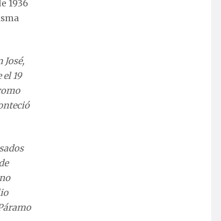
de 1936
misma
 José,
 el 19
 como
onteció
lsados
de
 no
lio
o Páramo