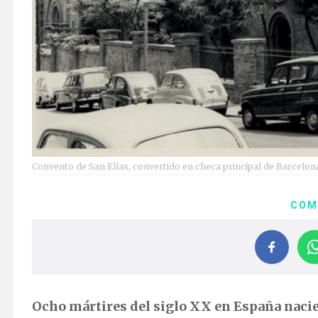
Convento de San Elías, convertido en checa principal de Barcelon
COM
Ocho mártires del siglo XX en España nacie