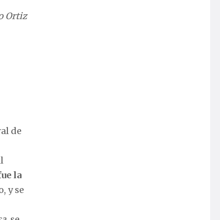
o Ortiz
ral de
Al
fue la
, y se
sa
, se