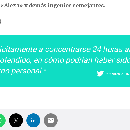
n «Alexa» y demás ingenios semejantes.
)
ícitamente a concentrarse 24 horas a
 ofendido, en cómo podrían haber sid
orno personal
COMPARTIR