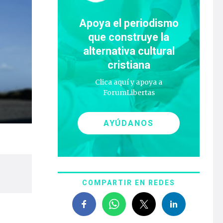
Apoya el periodismo
que construye la
alternativa cultural
cristiana
Clica aquí y apoya a
ForumLibertas
AYÚDANOS
COMPARTIR EN REDES