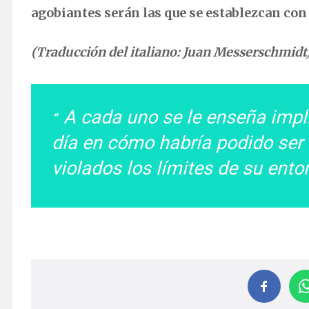
agobiantes serán las que se establezcan co
(Traducción del italiano: Juan Messerschmidt
A cada uno se le enseña impl
día en cómo habría podido ser
violados los límites de su ent