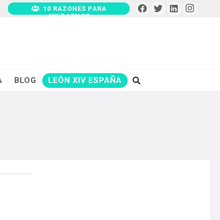
10 RAZONES PARA
AYUDARNOS
A
BLOG
LEÓN XIV ESPAÑA