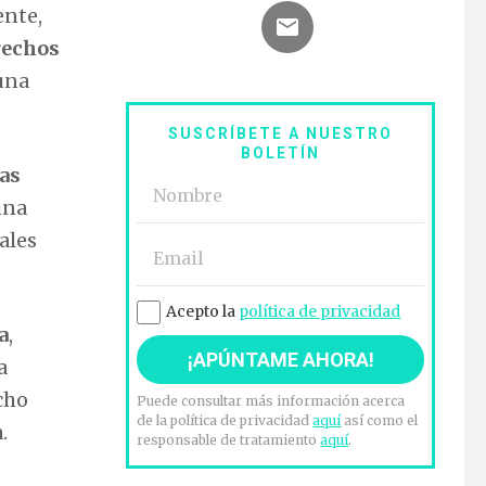
ente,
rechos
una
SUSCRÍBETE A NUESTRO
BOLETÍN
mas
una
ales
Acepto la
política de privacidad
a
,
a
cho
Puede consultar más información acerca
de la política de privacidad
aquí
así como el
.
responsable de tratamiento
aquí
.