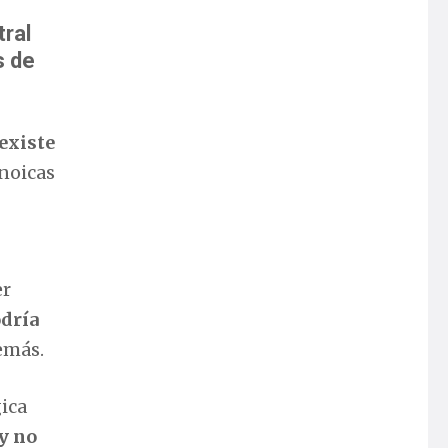
tral
s de
existe
anoicas
er
dría
emás.
gica
 y no