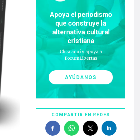
Apoya el periodismo
que construye la
alternativa cultural
cristiana
Clica aquí y apoya a
ForumLibertas
AYÚDANOS
COMPARTIR EN REDES