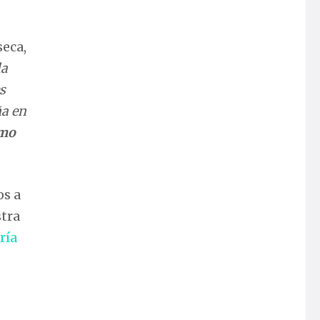
seca,
la
s
a en
omo
os a
stra
ría