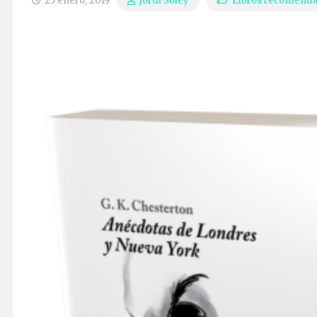
25 enero, 2019
Libros recomend
Jordi Soley