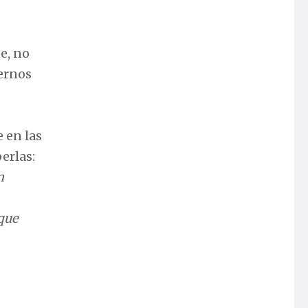
e, no
dernos
 en las
erlas:
n
que