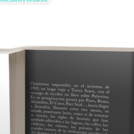
ados
,
Libros y formación