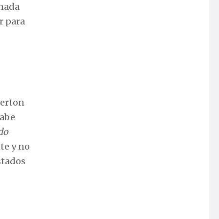
 nada
r para
terton
sabe
do
te y no
stados