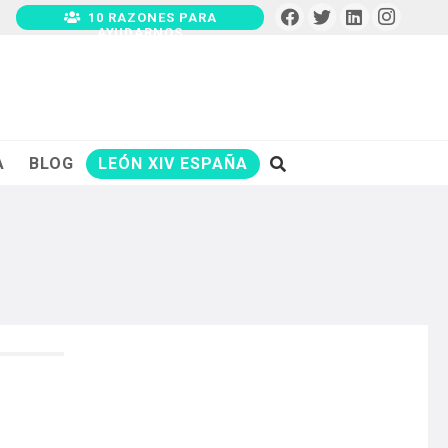
10 RAZONES PARA
AYUDARNOS
A
BLOG
LEÓN XIV ESPAÑA