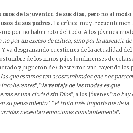
s usos de la juventud de sus días, pero no al modo
 usos de sus padres
. La crítica, muy frecuentement
 sino por no haber roto del todo. A los jóvenes mo
o por un exceso de crítica, sino por la ausencia de
ra. Y va desgranando cuestiones de la actualidad del
stumbre de los niños pijos londinenses de colarse
morado y juguetón de Chesterton van cayendo las p
a las que estamos tan acostumbrados que nos parece
e incoherentes
”, “
la ventaja de las modas es que
ertas es una ciudad sin Dios
”, a los jóvenes “
no hay 
den su pensamiento
”, “
el fruto más importante de la
burridas necesitan emociones constantemente
”.