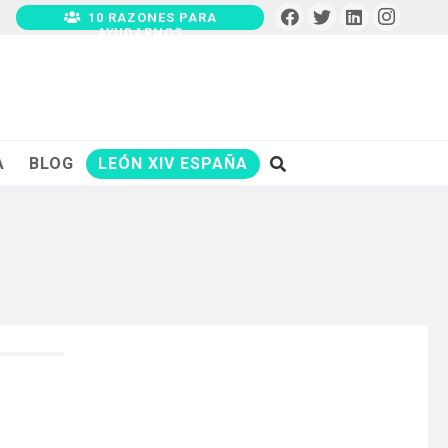
10 RAZONES PARA
AYUDARNOS
A
BLOG
LEÓN XIV ESPAÑA