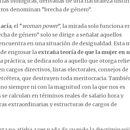
 a las biológicas, derivadas de una naturaleza distin
 otros denominan “brecha de género”.
acía
, el “
woman power
”, la mirada solo funciona e
echa de género” solo se dirige a señalar aquellos
e encuentra en una situación de desigualdad. Esta 
ede engrosar la
extraña teoría de que la mujer en 
la práctica, se dedica solo a aquello que otorga relie
en cargos directivos, listas electorales, consejos de
etcétera, que destruyen toda meritocracia. También
 no siempre ni con la magnitud con la que nos es
 se calculan en términos reales de salario hora y
s extraordinarias y estructuras de cargos de
ta no atisba a ver nada. Es cuando la discriminaci