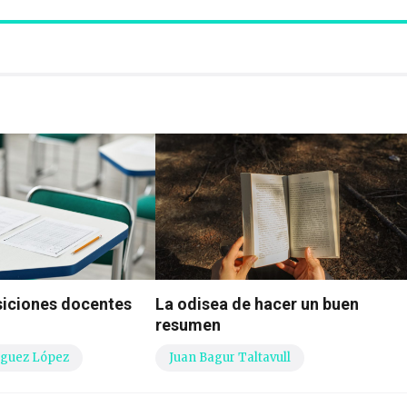
siciones docentes
La odisea de hacer un buen
resumen
guez López
Juan Bagur Taltavull