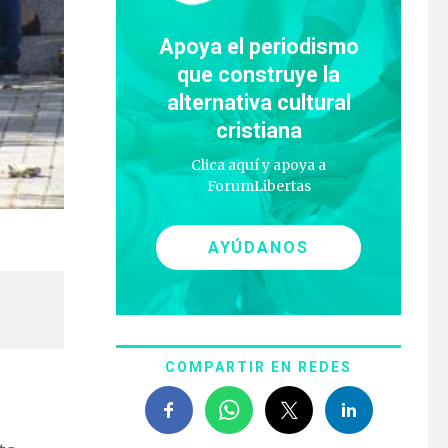
Apoya el periodismo
que construye la
alternativa cultural
cristiana
Clica aquí y apoya a
ForumLibertas
AYÚDANOS
COMPARTIR EN REDES