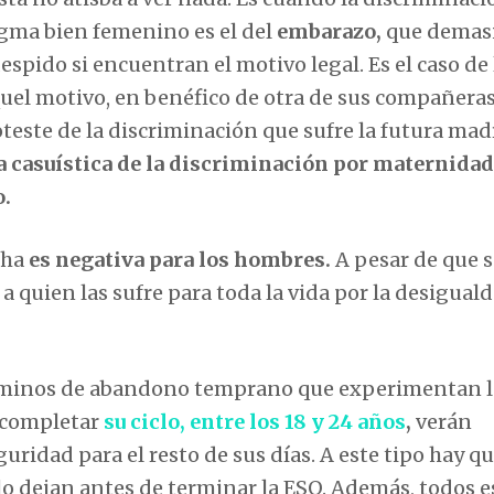
igma bien femenino es el del
embarazo,
que demas
spido si encuentran el motivo legal. Es el caso de 
quel motivo, en benéfico de otra de sus compañera
teste de la discriminación que sufre la futura madr
a casuística de la discriminación por maternidad
o.
cha
es negativa para los hombres.
A pesar de que s
 quien las sufre para toda la vida por la desigual
términos de abandono temprano que experimentan 
e completar
su ciclo, entre los 18 y 24 años
,
verán
uridad para el resto de sus días. A este tipo hay q
 lo dejan antes de terminar la ESO. Además, todos e