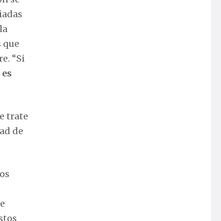
iadas
la
s que
e. “Si
 es
e trate
dad de
los
ue
stos