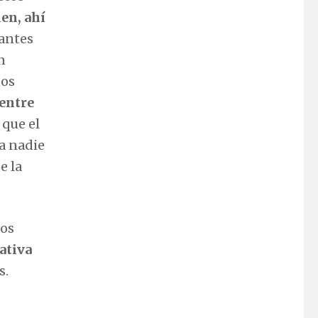
ien, ahí
antes
n
nos
 entre
 que el
 a nadie
e la
los
ativa
s.