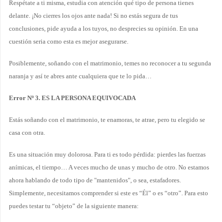
Respétate a ti misma, estudia con atención qué tipo de persona tienes
delante. ¡No cierres los ojos ante nada! Si no estás segura de tus
conclusiones, pide ayuda a los tuyos, no desprecies su opinión. En una
cuestión seria como esta es mejor asegurarse.
Posiblemente, soñando con el matrimonio, temes no reconocer a tu segunda
naranja y así te abres ante cualquiera que te lo pida…
Error Nº 3. ES LA PERSONA EQUIVOCADA
Estás soñando con el matrimonio, te enamoras, te atrae, pero tu elegido se
casa con otra.
Es una situación muy dolorosa. Para ti es todo pérdida: pierdes las fuerzas
anímicas, el tiempo… A veces mucho de unas y mucho de otro. No estamos
ahora hablando de todo tipo de "mantenidos", o sea, estafadores.
Simplemente, necesitamos comprender si este es “Él” o es “otro”. Para esto
puedes testar tu “objeto” de la siguiente manera: