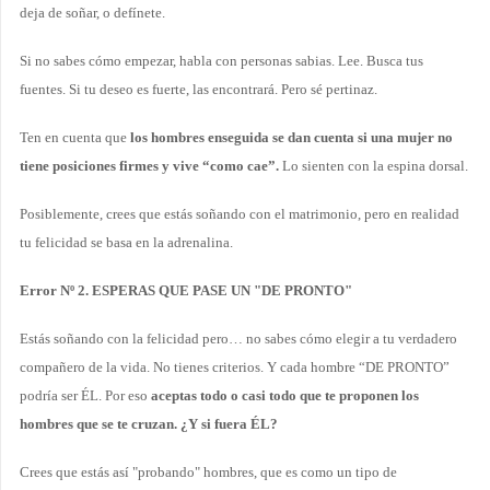
deja de soñar, o defínete.
Si no sabes cómo empezar, habla con personas sabias. Lee. Busca tus
fuentes. Si tu deseo es fuerte, las encontrará. Pero sé pertinaz.
Ten en cuenta que
los hombres enseguida se dan cuenta si una mujer no
tiene posiciones firmes y vive “como cae”.
Lo sienten con la espina dorsal.
Posiblemente, crees que estás soñando con el matrimonio, pero en realidad
tu felicidad se basa en la adrenalina.
Error Nº 2. ESPERAS QUE PASE UN "DE PRONTO"
Estás soñando con la felicidad pero… no sabes cómo elegir a tu verdadero
compañero de la vida. No tienes criterios. Y cada hombre “DE PRONTO”
podría ser ÉL. Por eso
aceptas todo o casi todo que te proponen los
hombres que se te cruzan. ¿Y si fuera ÉL?
Crees que estás así "probando" hombres, que es como un tipo de