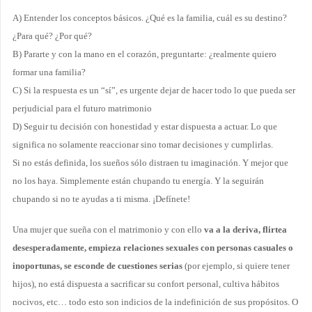
A) Entender los conceptos básicos. ¿Qué es la familia, cuál es su destino?
¿Para qué? ¿Por qué?
B) Pararte y con la mano en el corazón, preguntarte: ¿realmente quiero
formar una familia?
C) Si la respuesta es un “sí”, es urgente dejar de hacer todo lo que pueda ser
perjudicial para el futuro matrimonio
D) Seguir tu decisión con honestidad y estar dispuesta a actuar. Lo que
significa no solamente reaccionar sino tomar decisiones y cumplirlas.
Si no estás definida, los sueños sólo distraen tu imaginación. Y mejor que
no los haya. Simplemente están chupando tu energía. Y la seguirán
chupando si no te ayudas a ti misma. ¡Defínete!
Una mujer que sueña con el matrimonio y con ello
va a la deriva, flirtea
desesperadamente, empieza relaciones sexuales con personas casuales o
inoportunas, se esconde de cuestiones serias
(por ejemplo, si quiere tener
hijos), no está dispuesta a sacrificar su confort personal, cultiva hábitos
nocivos, etc… todo esto son indicios de la indefinición de sus propósitos. O