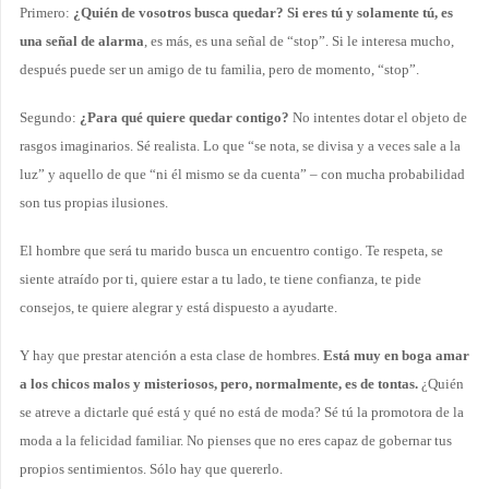
Primero:
¿Quién de vosotros busca quedar? Si eres tú y solamente tú, es
una señal de alarma
, es más, es una señal de “stop”. Si le interesa mucho,
después puede ser un amigo de tu familia, pero de momento, “stop”.
Segundo:
¿Para qué quiere quedar contigo?
No intentes dotar el objeto de
rasgos imaginarios. Sé realista. Lo que “se nota, se divisa y a veces sale a la
luz” y aquello de que “ni él mismo se da cuenta” – con mucha probabilidad
son tus propias ilusiones.
El hombre que será tu marido busca un encuentro contigo. Te respeta, se
siente atraído por ti, quiere estar a tu lado, te tiene confianza, te pide
consejos, te quiere alegrar y está dispuesto a ayudarte.
Y hay que prestar atención a esta clase de hombres.
Está muy en boga amar
a los chicos malos y misteriosos, pero, normalmente, es de tontas.
¿Quién
se atreve a dictarle qué está y qué no está de moda? Sé tú la promotora de la
moda a la felicidad familiar. No pienses que no eres capaz de gobernar tus
propios sentimientos. Sólo hay que quererlo.