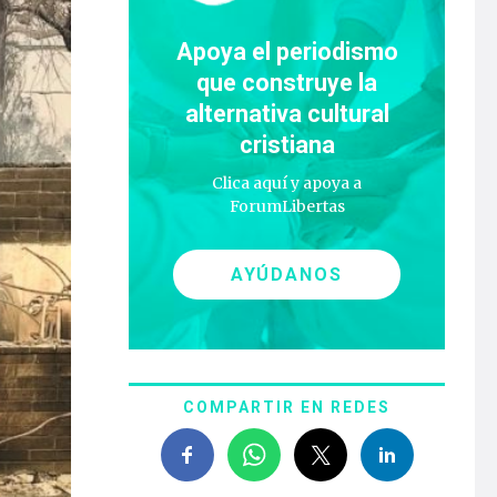
Apoya el periodismo
que construye la
alternativa cultural
cristiana
Clica aquí y apoya a
ForumLibertas
AYÚDANOS
COMPARTIR EN REDES