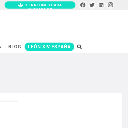
10 RAZONES PARA
AYUDARNOS
A
BLOG
LEÓN XIV ESPAÑA