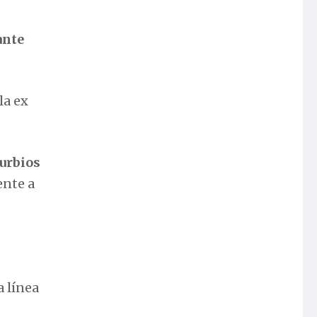
ante
la ex
turbios
rente a
a línea