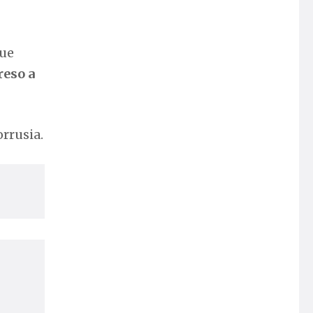
que
reso a
orrusia.