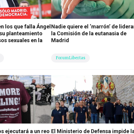
n los que falla Ángel
Nadie quiere el ‘marrón’ de lidera
su planteamiento
la Comisión de la eutanasia de
sos sexuales en la
Madrid
ForumLibertas
s ejecutará a un reo
El Ministerio de Defensa impide l