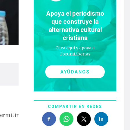
Apoya el periodismo
que construye la
alternativa cultural
cristiana
Clica aquí y apoya a
ForumLibertas
AYÚDANOS
COMPARTIR EN REDES
permitir