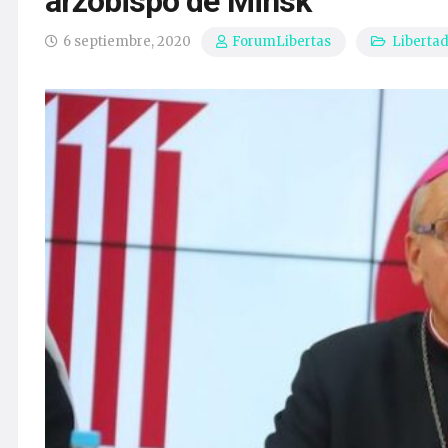
arzobispo de Minsk
6 septiembre, 2020
Liberta
ForumLibertas