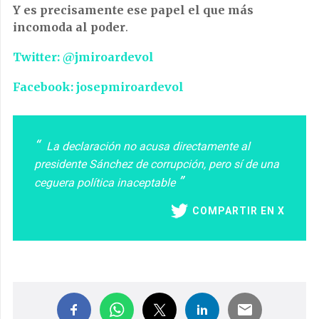
Y es precisamente ese papel el que más
incomoda al poder
.
Twitter: @jmiroardevol
Facebook: josepmiroardevol
La declaración no acusa directamente al
presidente Sánchez de corrupción, pero sí de una
ceguera política inaceptable
COMPARTIR EN X