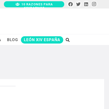
10 RAZONES PARA
AYUDARNOS
A
BLOG
LEÓN XIV ESPAÑA