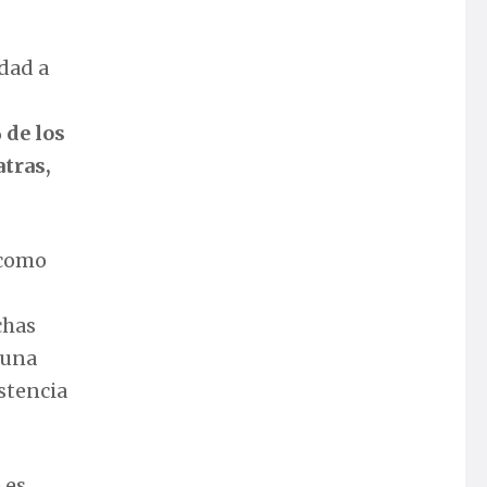
dad a
 de los
atras,
 como
chas
 una
stencia
 es