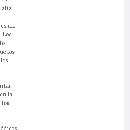
 alta
 es un
. Los
to
ue los
 los
ontar
en la
 los
médicos