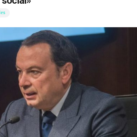
 social»
des