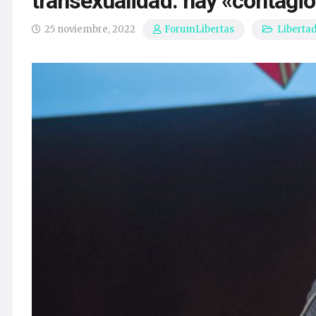
transexualidad: hay «contagio
25 noviembre, 2022
Liberta
ForumLibertas