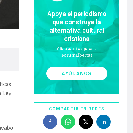
Apoya el periodismo
que construye la
alternativa cultural
cristiana
Clica aquí y apoya a
ForumLibertas
AYÚDANOS
dicas
a Ley
COMPARTIR EN REDES
lavabo