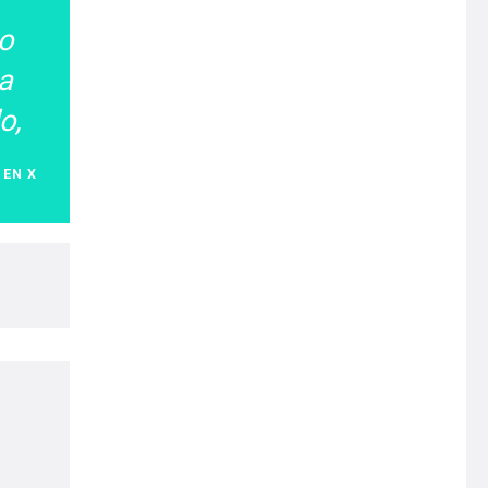
o
a
o,
 EN X