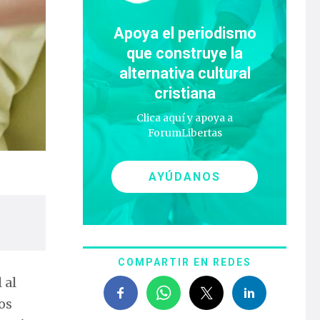
Apoya el periodismo
que construye la
alternativa cultural
cristiana
Clica aquí y apoya a
ForumLibertas
AYÚDANOS
COMPARTIR EN REDES
 al
os