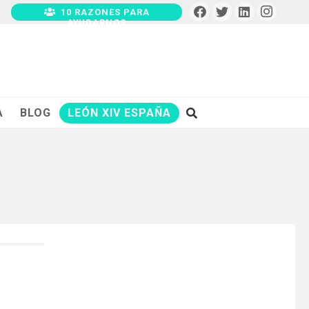
10 RAZONES PARA
AYUDARNOS
A
BLOG
LEÓN XIV ESPAÑA