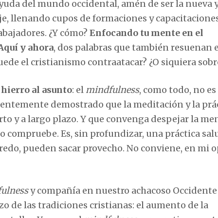
ayuda del mundo occidental, amén de ser la nueva 
je, llenando cupos de formaciones y capacitacione
trabajadores. ¿Y cómo?
Enfocando tu mente en el
 Aquí y ahora
, dos palabras que también resuenan 
uede el cristianismo contraatacar? ¿O siquiera sobr
 hierro al asunto
: el
mindfulness
, como todo, no es
cientemente demostrado que la meditación y la prá
rto y a largo plazo. Y que convenga despejar la me
 lo compruebe. Es, sin profundizar, una práctica sa
redo, pueden sacar provecho. No conviene, en mi o
ulness
y compañía en nuestro achacoso Occidente
o de las tradiciones cristianas: el aumento de la