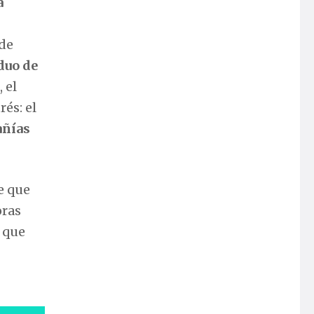
a
 de
duo de
 el
rés: el
añías
e que
oras
a que