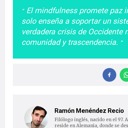
El mindfulness promete paz in
solo enseña a soportar un si
verdadera crisis de Occidente n
comunidad y trascendencia.
Ramón Menéndez Recio
Filólogo inglés, nacido en el 97.
reside en Alemania, donde se de