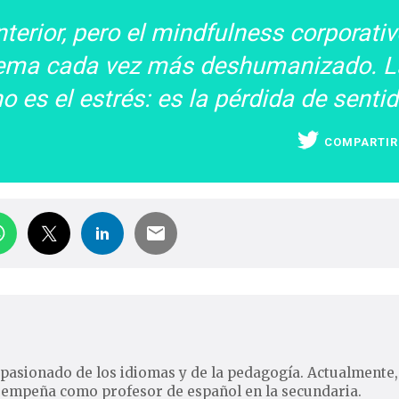
terior, pero el mindfulness corporativ
stema cada vez más deshumanizado. L
o es el estrés: es la pérdida de sentid
COMPARTIR
 Apasionado de los idiomas y de la pedagogía. Actualmente,
sempeña como profesor de español en la secundaria.