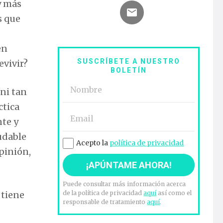
y más
s que
en
SUSCRÍBETE A NUESTRO
evivir?
BOLETÍN
 ni tan
ctica
nte y
ludable
Acepto la
política de privacidad
pinión,
Puede consultar más información acerca
 tiene
de la política de privacidad
aquí
así como el
responsable de tratamiento
aquí
.