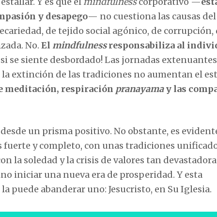
stallar. Y es que el
mindfulness
corporativo —
est
ompasión y desapego
— no cuestiona las causas del
ecariedad, de tejido social agónico, de corrupción,
izada. No.
El
mindfulness
responsabiliza al indivi
, si se siente desbordado! Las jornadas extenuantes,
a, la extinción de las tradiciones no aumentan el est
e meditación, respiración
pranayama
y las comp
es desde un prisma positivo. No obstante, es evident
 fuerte y completo, con unas tradiciones unificad
on la soledad y la crisis de valores tan devastador
ino iniciar una nueva era de prosperidad. Y esta
la puede abanderar uno: Jesucristo, en Su Iglesia.