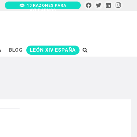
10 RAZONES PARA
AYUDARNOS
A
BLOG
LEÓN XIV ESPAÑA