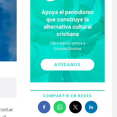
Apoya el periodismo
que construye la
alternativa cultural
cristiana
Clica aquí y apoya a
ForumLibertas
AYÚDANOS
COMPARTIR EN REDES
cortar