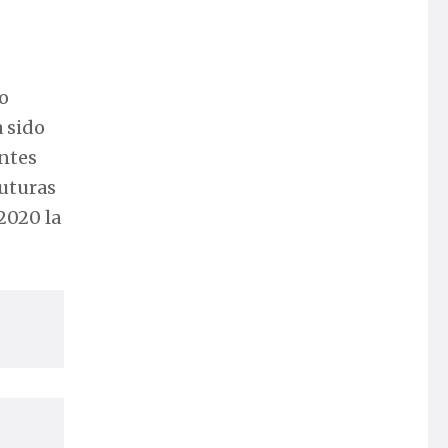
o
a sido
ntes
futuras
2020 la