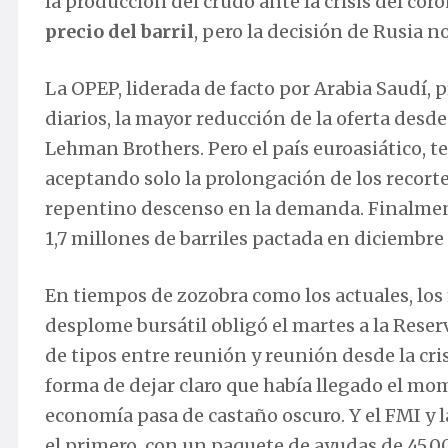
la producción del crudo ante la crisis del cor
precio del barril
, pero la decisión de Rusia n
La OPEP, liderada de facto por Arabia Saudí, p
diarios, la mayor reducción de la oferta desd
Lehman Brothers. Pero el país euroasiático, t
aceptando solo la prolongación de los recort
repentino descenso en la demanda. Finalmente
1,7 millones de barriles pactada en diciembr
En tiempos de zozobra como los actuales, los
desplome bursátil obligó el martes a la Reser
de tipos entre reunión y reunión desde la cri
forma de dejar claro que había llegado el mom
economía pasa de castaño oscuro. Y el FMI y l
el primero, con un paquete de ayudas de 45.0