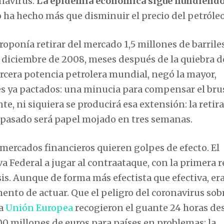
onavirus.
La epidemia económica sigue hundiendo
o ha hecho más que disminuir el precio del petróleo
roponía retirar del mercado 1,5 millones de barrile
e diciembre de 2008, meses después de la quiebra d
ercera potencia petrolera mundial, negó la mayor,
es ya pactados: una minucia para compensar el bru
, ni siquiera se producirá esa extensión: la retir
e pasado será papel mojado en tres semanas.
 mercados financieros quieren golpes de efecto. El
va Federal a jugar al contraataque, con la primera r
sis. Aunque de forma más efectista que efectiva, er
ento de actuar. Que el peligro del coronavirus sobr
a
Unión Europea
recogieron el guante 24 horas de
00 millones de euros para países en problemas; la