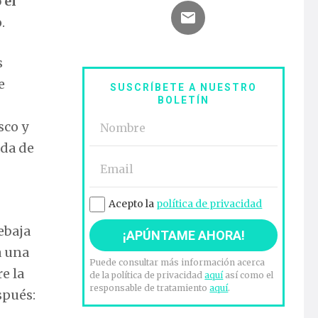
 el
.
s
e
SUSCRÍBETE A NUESTRO
BOLETÍN
sco y
ada de
Acepto la
política de privacidad
ebaja
a una
Puede consultar más información acerca
e la
de la política de privacidad
aquí
así como el
responsable de tratamiento
aquí
.
spués: