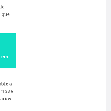
de
a que
 EN X
ble a
a no se
arios