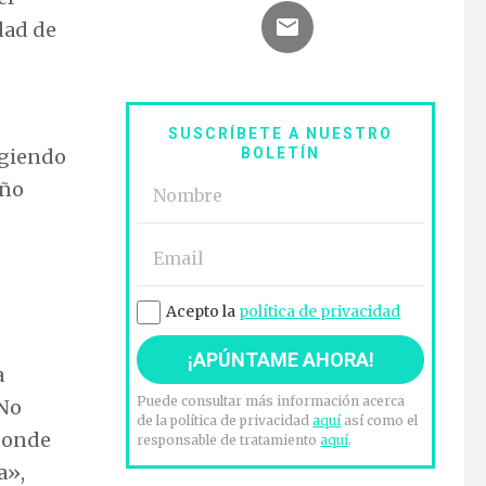
dad de
SUSCRÍBETE A NUESTRO
igiendo
BOLETÍN
eño
Acepto la
política de privacidad
a
Puede consultar más información acerca
«No
de la política de privacidad
aquí
así como el
 donde
responsable de tratamiento
aquí
.
a»,