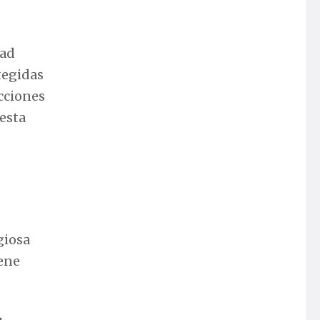
dad
otegidas
icciones
esta
giosa
iene