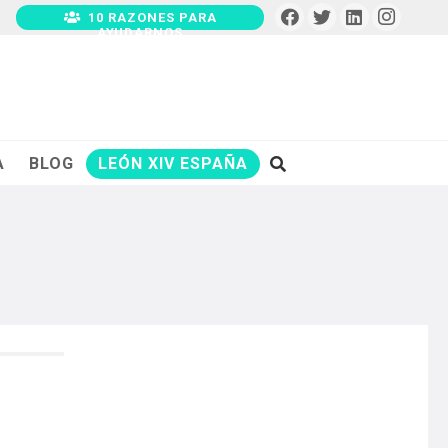
10 RAZONES PARA
AYUDARNOS
A
BLOG
LEÓN XIV ESPAÑA