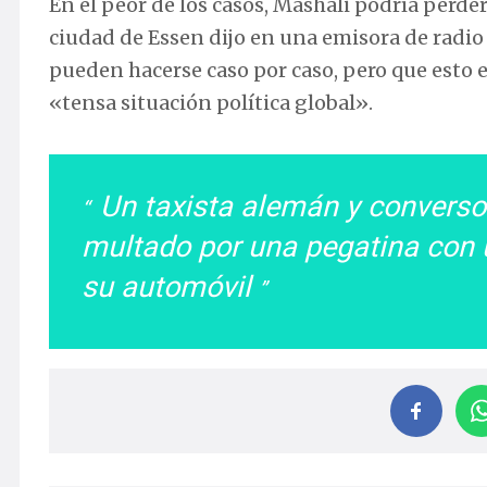
En el peor de los casos, Mashali podría perder
ciudad de Essen dijo en una emisora de radio 
pueden hacerse caso por caso, pero que esto 
«tensa situación política global».
Un taxista alemán y converso 
multado por una pegatina con u
su automóvil