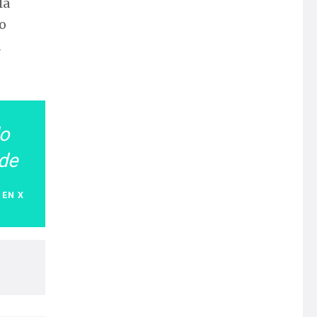
la
io
a
do
 de
 EN X