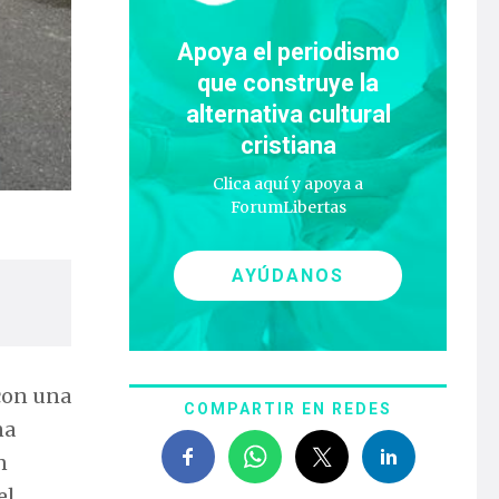
Apoya el periodismo
que construye la
alternativa cultural
cristiana
Clica aquí y apoya a
ForumLibertas
AYÚDANOS
con una
COMPARTIR EN REDES
na
n
el