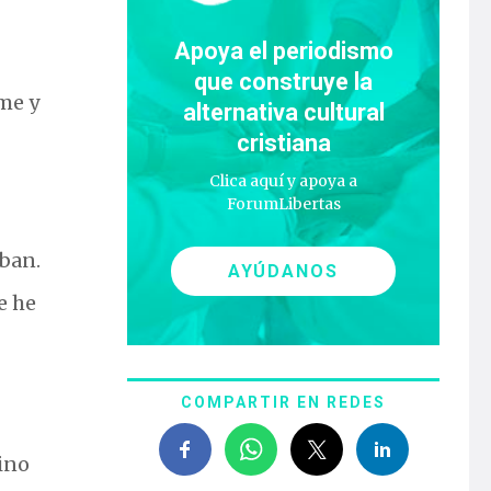
Apoya el periodismo
que construye la
rme y
alternativa cultural
cristiana
Clica aquí y apoya a
ForumLibertas
ban.
AYÚDANOS
e he
COMPARTIR EN REDES
sino