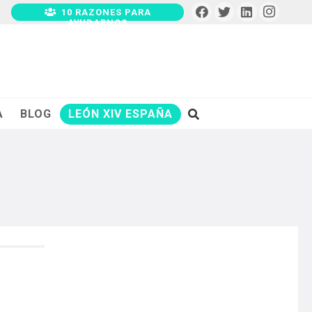
10 RAZONES PARA
AYUDARNOS
A
BLOG
LEÓN XIV ESPAÑA