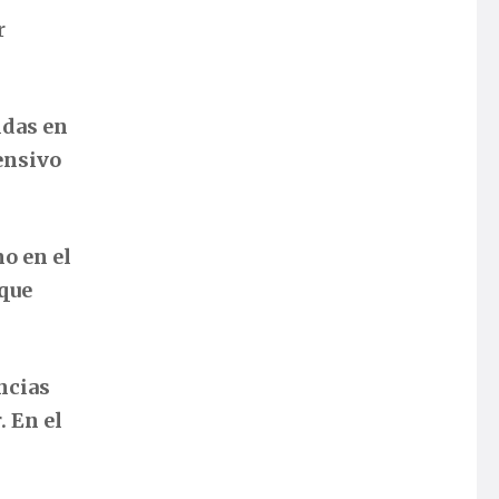
r
idas en
ensivo
o en el
que
ncias
 En el