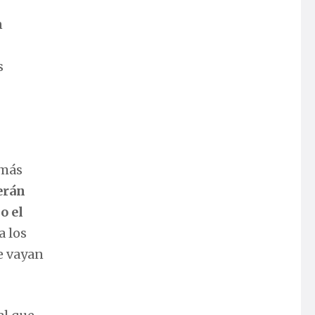
n
s
 más
serán
o el
a los
e vayan