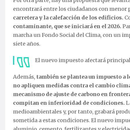
Por otra parte, hay una propuesta que levanta
encontrará entre los ciudadanos con menor po
carretera y la calefacción de los edificios.
C
contaminante, que se iniciará en el 2026.
Par
marcha un Fondo Social del Clima, con un im
siete años.
El nuevo impuesto afectará principa
Además,
también se plantea un impuesto a lo
no apliquen medidas contra el cambio climáti
mecanismo de ajuste de carbono en frontera
compitan en inferioridad de condiciones.
L
medioambientales y, por tanto, grabará produ
sometida a estas condiciones. El nuevo impu
aluminio, cemento, fertilizantes y electrici