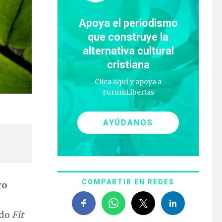
Apoya el periodismo
que construye la
alternativa cultural
cristiana
Clica aquí y apoya a
ForumLibertas
AYÚDANOS
COMPARTIR EN REDES
ro
ado
Fit