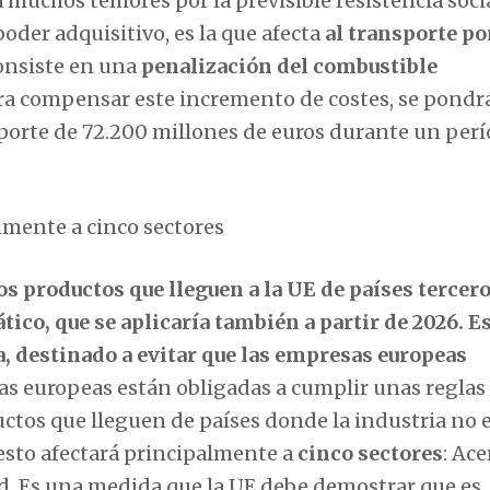
 muchos temores por la previsible resistencia soci
der adquisitivo, es la que afecta
al transporte po
onsiste en una
penalización del combustible
a compensar este incremento de costes, se pondr
porte de 72.200 millones de euros durante un per
lmente a cinco sectores
s productos que lleguen a la UE de países tercer
co, que se aplicaría también a partir de 2026. Es
, destinado a evitar que las empresas europeas
as europeas están obligadas a cumplir unas reglas
ctos que lleguen de países donde la industria no 
esto afectará principalmente a
cinco sectores
: Ace
dad. Es una medida que la UE debe demostrar que es