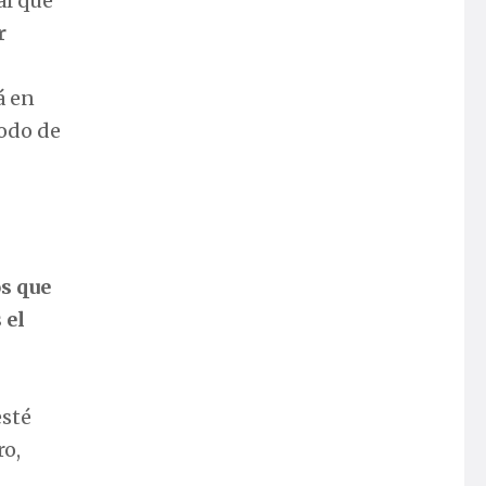
al que
r
á en
íodo de
os que
 el
esté
ro,