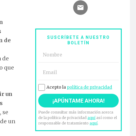
on
s
SUSCRÍBETE A NUESTRO
n de
BOLETÍN
a de
o que
Acepto la
política de privacidad
ir un
s
, se
Puede consultar más información acerca
de la política de privacidad
aquí
así como el
 de un
responsable de tratamiento
aquí
.