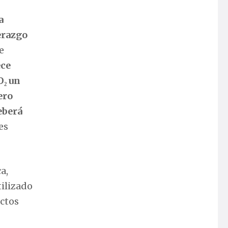
a
erazgo
e
ece
O
₂
un
ero
eberá
es
a,
tilizado
uctos