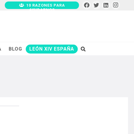
10 RAZONES PARA
AYUDARNOS
A
BLOG
LEÓN XIV ESPAÑA