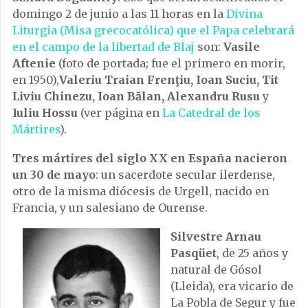
domingo 2 de junio a las 11 horas en la
Divina
Liturgia (Misa grecocatólica) que el Papa celebrará
en el campo de la libertad de Blaj
son:
Vasile
Aftenie
(foto de portada; fue el primero en morir,
en 1950),
Valeriu Traian Frenţiu, Ioan Suciu, Tit
Liviu Chinezu, Ioan Bălan, Alexandru Rusu
y
Iuliu Hossu
(ver página en
La Catedral de los
Mártires
).
Tres mártires del siglo XX en España nacieron
un 30 de mayo
: un sacerdote secular ilerdense,
otro de la misma diócesis de Urgell, nacido en
Francia, y un salesiano de Ourense.
Silvestre Arnau
Pasqüet
, de 25 años y
natural de Gósol
(Lleida), era vicario de
La Pobla de Segur y fue