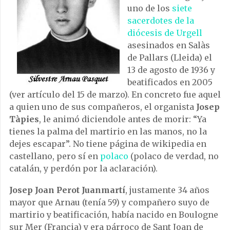
uno de los
siete
sacerdotes de la
diócesis de Urgell
asesinados en Salàs
de Pallars (Lleida) el
13 de agosto de 1936 y
beatificados en 2005
(ver artículo del 15 de marzo). En concreto fue aquel
a quien uno de sus compañeros, el organista
Josep
Tàpies
, le animó diciendole antes de morir: “Ya
tienes la palma del martirio en las manos, no la
dejes escapar”. No tiene página de wikipedia en
castellano, pero sí en
polaco
(polaco de verdad, no
catalán, y perdón por la aclaración).
Josep Joan Perot Juanmartí
, justamente 34 años
mayor que Arnau (tenía 59) y compañero suyo de
martirio y beatificación, había nacido en Boulogne
sur Mer (Francia) y era párroco de Sant Joan de