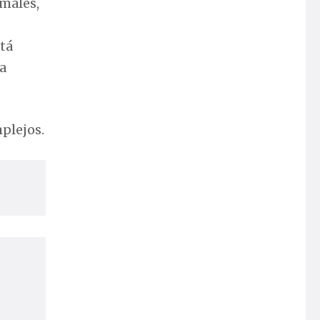
 males,
tá
a
mplejos.