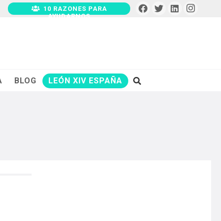
10 RAZONES PARA
AYUDARNOS
A
BLOG
LEÓN XIV ESPAÑA