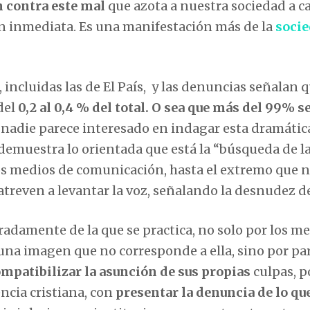
ón contra este mal
que azota a nuestra sociedad a c
ión inmediata. Es una manifestación más de la
soci
incluidas las de El País, y las denuncias señalan q
del
0,2 al 0,4 % del total. O sea que más del 99% s
e nadie parece interesado en indagar esta dramátic
 demuestra lo orientada que está la “búsqueda de l
los medios de comunicación, hasta el extremo que n
 atreven a levantar la voz, señalando la desnudez de
eradamente de la que se practica, no solo por los m
 una imagen que no corresponde a ella, sino por pa
mpatibilizar la asunción de sus propias
culpas, p
ncia cristiana, con
presentar la denuncia de lo qu