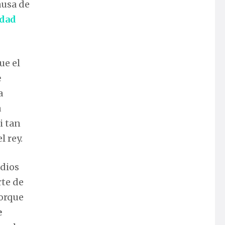
ausa de
edad
ue el
e
a
a
i tan
l rey.
edios
rte de
orque
e