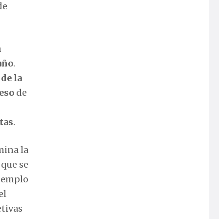
de
a
año
.
 de la
reso
de
tas
.
mina la
o que se
ejemplo
el
etivas