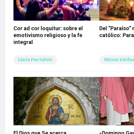
Cor ad cor loquitur: sobre el
Del “Paraíso”
emotivismo religioso y la fe
católico: Para
integral
Llucia Pou Sabate
Miriam Esteba
El Dios que Se acerca
«Domingo Gau