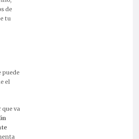
os de
e tu
ue puede
e el
 que va
ún
nte
imenta