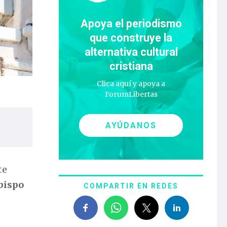
Apoya el periodismo
que construye la
alternativa cultural
cristiana
Clica aquí y apoya a
ForumLibertas
AYÚDANOS
te
obispo
COMPARTIR EN REDES