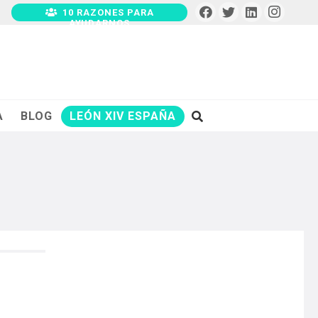
10 RAZONES PARA
AYUDARNOS
A
BLOG
LEÓN XIV ESPAÑA