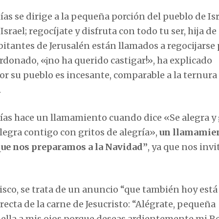
ías se dirige a la pequeña porción del pueblo de Isr
Israel; regocíjate y disfruta con todo tu ser, hija de
bitantes de Jerusalén están llamados a regocijarse
rdonado, «¡no ha querido castigar!», ha explicado
or su pueblo es incesante, comparable a la ternura
.
onías hace un llamamiento cuando dice «Se alegra y
alegra contigo con gritos de alegría»,
un llamamie
que nos preparamos a la Navidad”
, ya que nos invi
isco, se trata de un anuncio “que también hoy está
irecta de la carne de Jesucristo: “Alégrate, pequeña
ella a mis ojos porque deseas ardientemente mi R