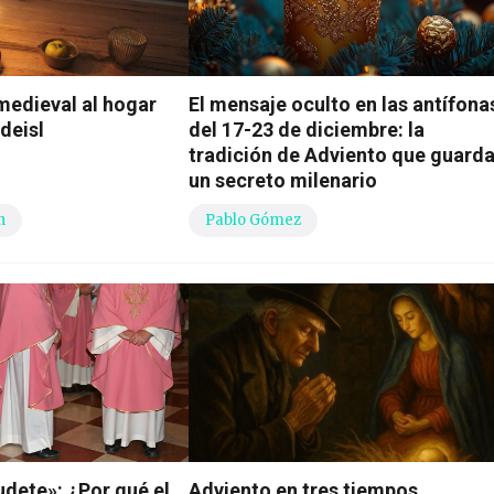
 medieval al hogar
El mensaje oculto en las antífona
deisl
del 17-23 de diciembre: la
tradición de Adviento que guard
un secreto milenario
n
Pablo Gómez
dete»: ¿Por qué el
Adviento en tres tiempos